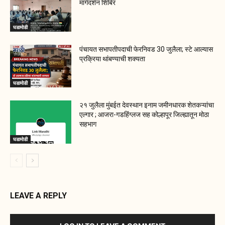
मार्गदर्शन शिबिर
घडामोडी
पंचायत सभापतीपदाची फेरनिवड 30 जुलैला; स्टे आल्यास
प्रक्रिया थांबण्याची शक्यता
घडामोडी
२१ जुलैला मुंबईत देवस्थान इनाम जमीनधारक शेतकऱ्यांचा
एल्गार ; आजरा-गडहिंग्लज सह कोल्हापूर जिल्ह्यातून मोठा
सहभाग
घडामोडी
LEAVE A REPLY