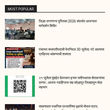
MOST POPULAR
जिल्हा जनगणना पुस्तिका 2026 संदर्भात आजऱ्यात
मार्गदर्शन शिबिर
पंचायत सभापतीपदाची फेरनिवड 30 जुलैला; स्टे आल्यास
प्रक्रिया थांबण्याची शक्यता
२१ जुलैला मुंबईत देवस्थान इनाम जमीनधारक शेतकऱ्यांचा
एल्गार ; आजरा-गडहिंग्लज सह कोल्हापूर जिल्ह्यातून मोठा
सहभाग
साळगावात स्थानिक प्रजातींच्या वृक्षांचे मोफत वाटप;