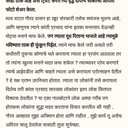
काही ठीक आहे असे ट्विट करत त्या वृद्ध दांपत्य सोबतचा आपला
फोटो शेअर केला.
मला वाटत गौरव वासन हा खूप संस्कारी तसेच समंजस मुलगा आहे.
आणि म्हणूनच त्याने कांती प्रसाद यांना इतका मनस्ताप देऊनही
मोठ्या मनाने माफ केले.
पण त्याला दूध पिताना भाजले आहे त्यामुळे
भविष्यात ताक ही फुंकून पिईल.
त्याने माफ केले जरी असले तरी
कधीतरी दुसऱ्या कोणाचे भले करताना त्याला हा प्रसंग आठवला तर
तो त्यांना खुल्या मनाने मदत करू शकेल ? त्याच्यावर प्रेम करणारे
त्याचे आईवडील आणि चाहते त्याला असे करायला प्रोत्साहन देतील
? हे यक्ष प्रश्न उपस्थित होतात. त्याला या लोकांनी तसे करायला
दिलेच तरी कांता प्रसाद सारख्या लोकांवर इतर लोक कितपत
विश्वास ठेवतील ? या एका गालबोटाने लोक अश्या गरीब पण
होतकरू लोकांना सुद्धा मदत करताना विचार करतील की नाही .
गौरव आम्हाला तुझा अभिमान होता आणि राहील . तुझे कार्य तू असेच
अविरत चालू ठेवावेस यासाठी तुला शुभेच्छा.