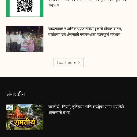
सहभाग
साळगावात स्थानिक प्रजातींच्या वृक्षांचे मोफत वाटप;
पर्यावरण संवर्धनासाठी ग्रामस्थांचा उत्स्फूर्त सहभाग
Load more
संपादकीय
रामतीर्थ : निसर्ग, इतिहास आणि श्रद्धेचा संगम असलेले
आजऱ्याचे वैभव