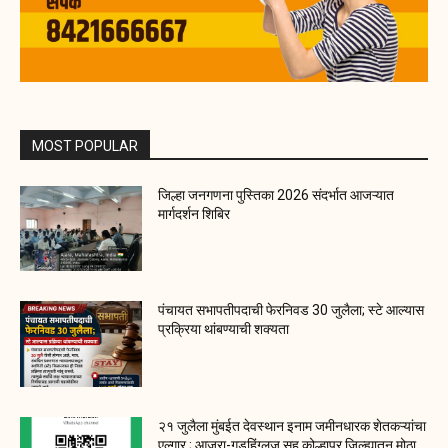
MOST POPULAR
जिल्हा जनगणना पुस्तिका 2026 संदर्भात आजऱ्यात
मार्गदर्शन शिबिर
पंचायत सभापतीपदाची फेरनिवड 30 जुलैला; स्टे आल्यास
प्रक्रिया थांबण्याची शक्यता
२१ जुलैला मुंबईत देवस्थान इनाम जमीनधारक शेतकऱ्यांचा
एल्गार ; आजरा-गडहिंग्लज सह कोल्हापूर जिल्ह्यातून मोठा