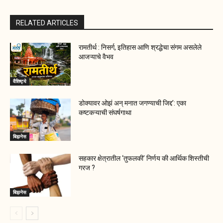
RELATED ARTICLES
रामतीर्थ : निसर्ग, इतिहास आणि श्रद्धेचा संगम असलेले
आजऱ्याचे वैभव
वैशिष्ट्ये
डोक्यावर ओझं अन् मनात जगण्याची जिद्द’: एका
कष्टकऱ्याची संघर्षगाथा
बिझनेस
सहकार क्षेत्रातील ‘तुफलकी’ निर्णय की आर्थिक शिस्तीची
गरज ?
बिझनेस