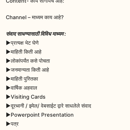
Content- काय सांगायचे आहे:
Channel – माध्यम काय आहे?
संवाद साधण्यासाठी विविध माध्यम :
▶️प्रत्यक्ष भेट घेणे
▶️माहिती किती आहे
▶️लोकांपर्यंत कसे पोचता
▶️जनमान्यता किती आहे
▶️माहिती पुस्तिका
▶️वार्षिक अहवाल
▶️Visiting Cards
▶️दूरध्वनी / इमेल/ वेबसाईट द्वारे साधलेले संवाद
▶️Powerpoint Presentation
▶️पत्र