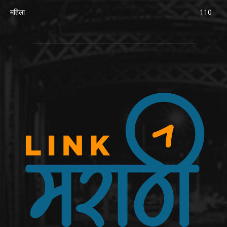
महिला
110