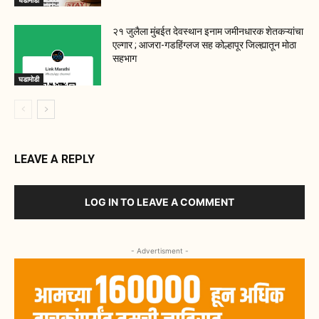
२१ जुलैला मुंबईत देवस्थान इनाम जमीनधारक शेतकऱ्यांचा
एल्गार ; आजरा-गडहिंग्लज सह कोल्हापूर जिल्ह्यातून मोठा
सहभाग
घडामोडी
LEAVE A REPLY
LOG IN TO LEAVE A COMMENT
- Advertisment -