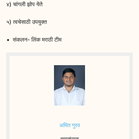
४) चांगली झोप येते
५) त्वचेसाठी उपयुक्त
संकलन- लिंक मराठी टीम
अमित गुरव
मुख्यसंपादक