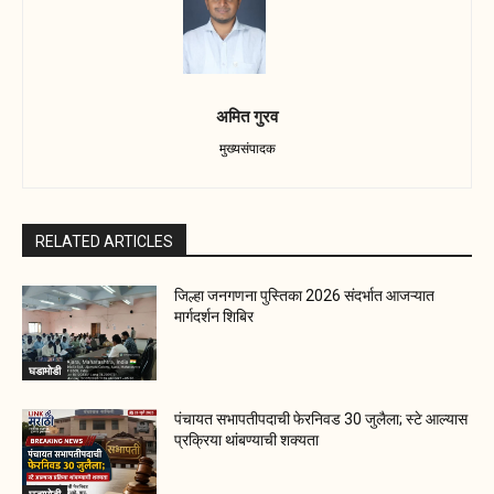
अमित गुरव
मुख्यसंपादक
RELATED ARTICLES
जिल्हा जनगणना पुस्तिका 2026 संदर्भात आजऱ्यात
मार्गदर्शन शिबिर
घडामोडी
पंचायत सभापतीपदाची फेरनिवड 30 जुलैला; स्टे आल्यास
प्रक्रिया थांबण्याची शक्यता
घडामोडी