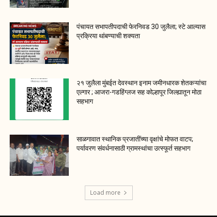
पंचायत सभापतीपदाची फेरनिवड 30 जुलैला; स्टे आल्यास
प्रक्रिया थांबण्याची शक्यता
२१ जुलैला मुंबईत देवस्थान इनाम जमीनधारक शेतकऱ्यांचा
एल्गार ; आजरा-गडहिंग्लज सह कोल्हापूर जिल्ह्यातून मोठा
सहभाग
साळगावात स्थानिक प्रजातींच्या वृक्षांचे मोफत वाटप;
पर्यावरण संवर्धनासाठी ग्रामस्थांचा उत्स्फूर्त सहभाग
Load more