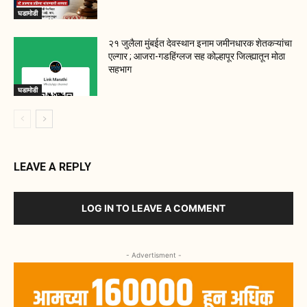
घडामोडी
२१ जुलैला मुंबईत देवस्थान इनाम जमीनधारक शेतकऱ्यांचा
एल्गार ; आजरा-गडहिंग्लज सह कोल्हापूर जिल्ह्यातून मोठा
सहभाग
घडामोडी
LEAVE A REPLY
LOG IN TO LEAVE A COMMENT
- Advertisment -