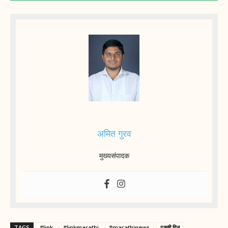
अमित गुरव
मुख्यसंपादक
TAGS
#link
#linkmarathi
#marathinews
#कृषी दिन