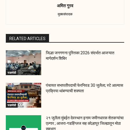
अमित गुरव
मुख्यसंपादक
RELATED ARTICLES
जिल्हा जनगणना पुस्तिका 2026 संदर्भात आजऱ्यात
मार्गदर्शन शिबिर
घडामोडी
पंचायत सभापतीपदाची फेरनिवड 30 जुलैला; स्टे आल्यास
प्रक्रिया थांबण्याची शक्यता
घडामोडी
२१ जुलैला मुंबईत देवस्थान इनाम जमीनधारक शेतकऱ्यांचा
एल्गार ; आजरा-गडहिंग्लज सह कोल्हापूर जिल्ह्यातून मोठा
सहभाग