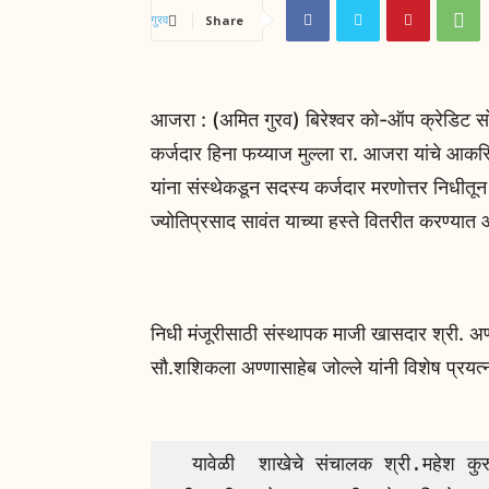
Share
आजरा : (अमित गुरव) बिरेश्वर को-ऑप क्रेडिट स
कर्जदार हिना फय्याज मुल्ला रा. आजरा यांचे आकस
यांना संस्थेकडून सदस्य कर्जदार मरणोत्तर निधी
ज्योतिप्रसाद सावंत याच्या हस्ते वितरीत करण्यात 
निधी मंजूरीसाठी संस्थापक माजी खासदार श्री. अण
सौ.शशिकला अण्णासाहेब जोल्ले यांनी विशेष प्रयत्न
  यावेळी  शाखेचे संचालक श्री.महेश कुरुणकर, श्री.अनिकेत शिंत्रे, श्री.सुशांत निकम, 