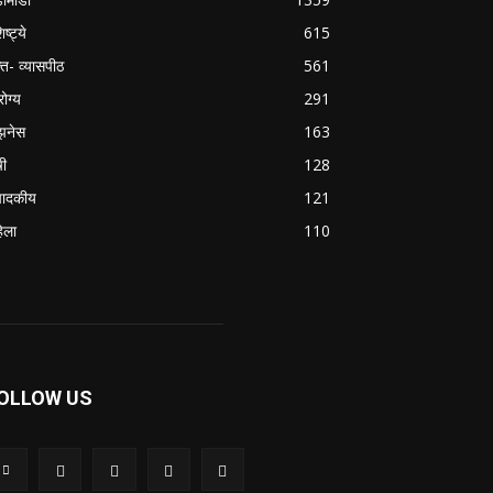
िष्ट्ये
615
क्त- व्यासपीठ
561
ोग्य
291
झनेस
163
षी
128
पादकीय
121
िला
110
OLLOW US