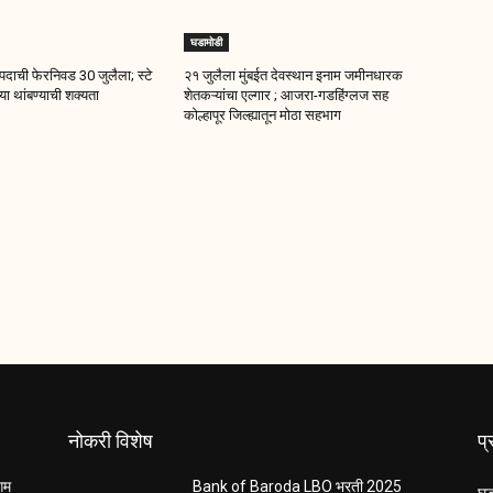
घडामोडी
दाची फेरनिवड 30 जुलैला; स्टे
२१ जुलैला मुंबईत देवस्थान इनाम जमीनधारक
ा थांबण्याची शक्यता
शेतकऱ्यांचा एल्गार ; आजरा-गडहिंग्लज सह
कोल्हापूर जिल्ह्यातून मोठा सहभाग
नोकरी विशेष
प
ंगम
Bank of Baroda LBO भरती 2025
घड