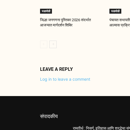
घडामोडी
घडामोडी
जिल्हा जनगणना पुस्तिका 2026 संदर्भात
पंचायत सभापतीप
आजऱ्यात मार्गदर्शन शिबिर
आल्यास प्रक्रिय
LEAVE A REPLY
Log in to leave a comment
संपादकीय
रामतीर्थ : निसर्ग, इतिहास आणि श्रद्धेचा स