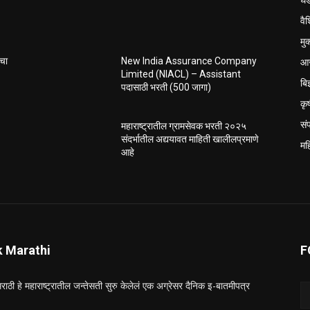
वैश
मु
आर
ाचा
New India Assurance Company
Limited (NIACL) – Assistant
बि
पदासाठी भरती (500 जागा)
कृ
सं
महाराष्ट्रातील ग्रामसेवक भरती २०२५
संदर्भातील अद्ययावत माहिती खालीलप्रमाणे
मह
आहे
k Marathi
F
राठी हे महाराष्ट्रातील जन्तेसती सुरु केलेलं एक अग्रेसर दैनिक इ-बातमीपत्र