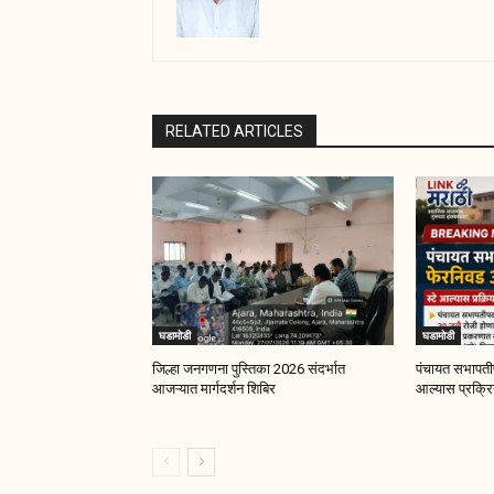
RELATED ARTICLES
घडामोडी
घडामोडी
जिल्हा जनगणना पुस्तिका 2026 संदर्भात
पंचायत सभापतीप
आजऱ्यात मार्गदर्शन शिबिर
आल्यास प्रक्रिय