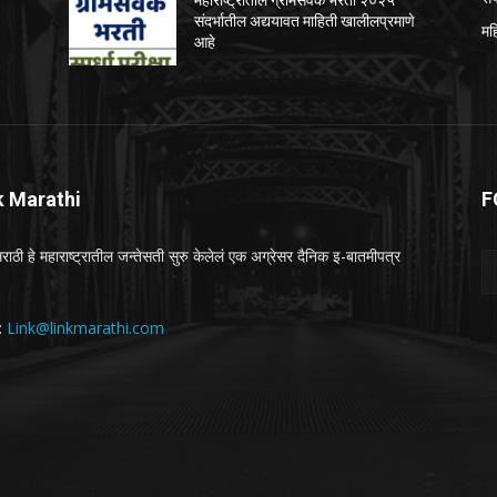
महाराष्ट्रातील ग्रामसेवक भरती २०२५
संदर्भातील अद्ययावत माहिती खालीलप्रमाणे
मह
आहे
k Marathi
F
राठी हे महाराष्ट्रातील जन्तेसती सुरु केलेलं एक अग्रेसर दैनिक इ-बातमीपत्र
 :
Link@linkmarathi.com