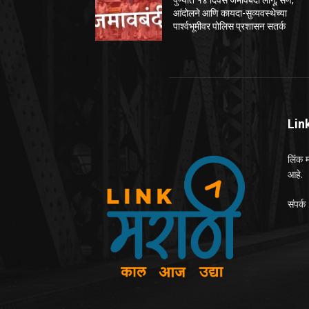
पुण्यात १४ दिवस जमावबंदी लागू; सण,
आंदोलने आणि कायदा-सुव्यवस्थेच्या
पार्श्वभूमीवर पोलिस प्रशासन सतर्क
Lin
लिंक म
आहे.
संपर्क