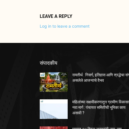
LEAVE A REPLY
Log in to leave a comment
संपादकीय
रामतीर्थ : निसर्ग, इतिहास आणि श्रद्धेचा स
असलेले आजऱ्याचे वैभव
महिलांच्या सक्षमीकरणातून ग्रामीण विकास
नवा मार्ग : पंचायत समितीची भूमिका काय
असावी ?