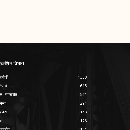
्रकशित विभाग
ामोडी
1359
िष्ट्ये
615
क्त- व्यासपीठ
561
ोग्य
291
झनेस
163
षी
128
पादकीय
121