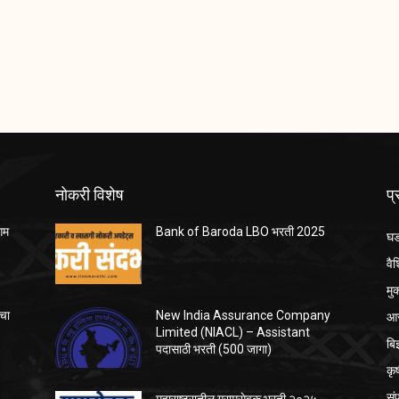
नोकरी विशेष
प
ंगम
Bank of Baroda LBO भरती 2025
घड
वैश
मु
आर
ाचा
New India Assurance Company
Limited (NIACL) – Assistant
बि
पदासाठी भरती (500 जागा)
कृ
सं