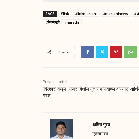
TAGS
#link
#linkmarathi
#marathinews
#s
#लिंकमराठी
marathi
Share
Previous article
‘बिरेश्वर’ कडून आजरा येथील मृत सभासदाच्या वारसास आर्थ
मदत
अमित गुरव
मुख्यसंपादक