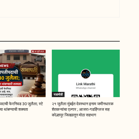
घडामोडी
दाची फेरनिवड 30 जुलैला; स्टे
२१ जुलैला मुंबईत देवस्थान इनाम जमीनधारक
ा थांबण्याची शक्यता
शेतकऱ्यांचा एल्गार ; आजरा-गडहिंग्लज सह
कोल्हापूर जिल्ह्यातून मोठा सहभाग