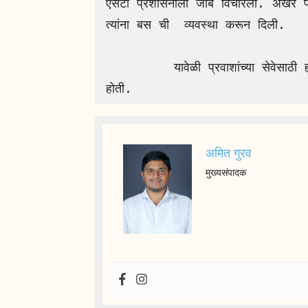
एसटी प्रशासनाला जाब विचारला. अखेर पो
त्यांना बस ची  व्यवस्था करून दिली. 

         यावेळी प्रवाशांच्या सेवेसाठी ह्या टॅग लाइन ची परिसरात खिल्ली उडवली जात 
होती.
अमित गुरव
मुख्यसंपादक