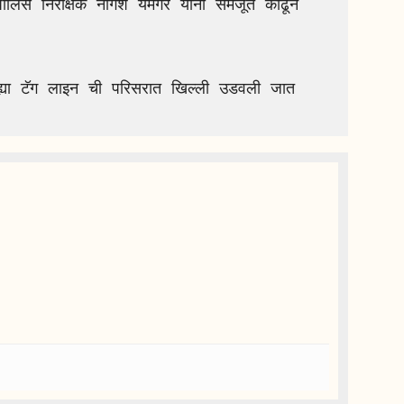
लिस निरीक्षक नागेश यमगर यांनी समजूत काढून 