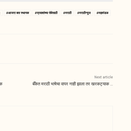
t
#आजरा बस स्थानक
#प्रवाशांच्या सेवेसाठी
#मराठी
#मराठीन्यूज
#महामंडळ
Next article
िक
बँकेत मराठी भाषेचा वापर नाही झाला तर खरकट्याक …