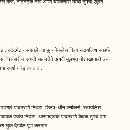
खलेले केस, नीटनेटके नखे आणि चमकणारी त्वचा तुमचा एकूण
डा. स्टेटमेंट कानातले, नाजूक नेकलेस किंवा स्टायलिश स्कार्फ
रा. अॅक्सेसरीज अगदी सहजतेने अगदी मूलभूत पोशाखांनाही उंच
ेचा स्पर्श जोडू शकतात.
खणारे पादत्राणे निवडा. स्लिप-ऑन स्नीकर्स, स्टायलिश
ण आकर्षक पर्याय निवडा. आरामदायक पादत्राणे केवळ तुमचे पाय
कूण लुक देखील पूर्ण करतात.