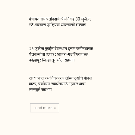
पंचायत सभापतीपदाची फेरनिवड 30 जुलैला;
स्टे आल्यास प्रक्रिया थांबण्याची शक्यता
२१ जुलैला मुंबईत देवस्थान इनाम जमीनधारक
शेतकऱ्यांचा एल्गार ; आजरा-गडहिंग्लज सह
कोल्हापूर जिल्ह्यातून मोठा सहभाग
साळगावात स्थानिक प्रजातींच्या वृक्षांचे मोफत
वाटप; पर्यावरण संवर्धनासाठी ग्रामस्थांचा
उत्स्फूर्त सहभाग
Load more