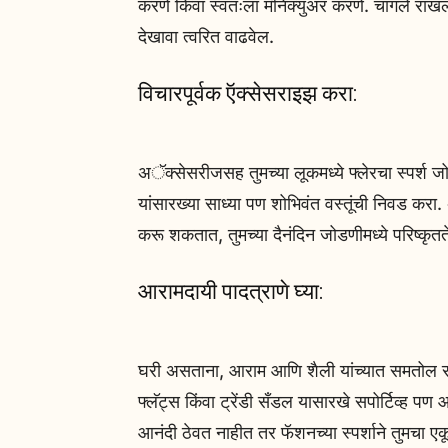
करणे किंवा स्वतःला मॅनिक्युअर करणे. चांगले रा
देखावा त्वरित वाढवेल.
विचारपूर्वक ऍक्सेसराइझ करा:
अॅक्सेसरीजसह तुमच्या लूकमध्ये फ्लेरचा स्पर्श जो
यांसारख्या साध्या पण शोभिवंत वस्तूंची निवड क
करू शकतात, तुमच्या दैनंदिन जोडणीमध्ये परिष्कृतत
आरामदायी पादत्राणे घ्या:
घरी असताना, आराम आणि शैली यांच्यात समतोल रा
फ्लॅट्स किंवा ट्रेंडी सँडल यासारखे सपोर्टिव्ह प
आनंदी ठेवत नाहीत तर फॅशनच्या स्पर्शाने तुमचा ए