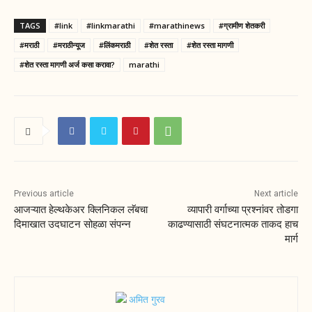
TAGS
#link
#linkmarathi
#marathinews
#ग्रामीण शेतकरी
#मराठी
#मराठीन्यूज
#लिंकमराठी
#शेत रस्ता
#शेत रस्ता मागणी
#शेत रस्ता मागणी अर्ज कसा करावा?
marathi
Previous article
Next article
आजऱ्यात हेल्थकेअर क्लिनिकल लॅबचा
व्यापारी वर्गाच्या प्रश्नांवर तोडगा
दिमाखात उदघाटन सोहळा संपन्न
काढण्यासाठी संघटनात्मक ताकद हाच
मार्ग