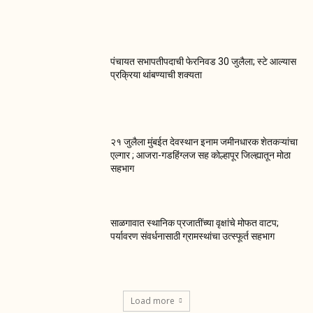
पंचायत सभापतीपदाची फेरनिवड 30 जुलैला; स्टे आल्यास
प्रक्रिया थांबण्याची शक्यता
२१ जुलैला मुंबईत देवस्थान इनाम जमीनधारक शेतकऱ्यांचा
एल्गार ; आजरा-गडहिंग्लज सह कोल्हापूर जिल्ह्यातून मोठा
सहभाग
साळगावात स्थानिक प्रजातींच्या वृक्षांचे मोफत वाटप;
पर्यावरण संवर्धनासाठी ग्रामस्थांचा उत्स्फूर्त सहभाग
Load more