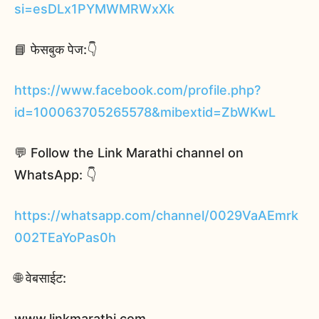
si=esDLx1PYMWMRWxXk
📘 फेसबुक पेज:👇
https://www.facebook.com/profile.php?
id=100063705265578&mibextid=ZbWKwL
💬 Follow the Link Marathi channel on
WhatsApp: 👇
https://whatsapp.com/channel/0029VaAEmrk
002TEaYoPas0h
🌐 वेबसाईट:
www.linkmarathi.com