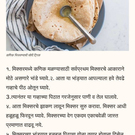
कणिक भिजवण्याची सोपी ट्रिक
१. मिक्सरमध्ये कणिक मळण्यासाठी सर्वप्रथम मिक्सरचे आकाराने
मोठे असणारे भांडे घ्यावे.२. आता या भांड्यात आपल्याला हवे तेवढे
गव्हाचे पीठ ओतून घ्यावे.
3.त्यानंतर या गव्हाच्या पिठात गरजेनुसार पाणी व तेल घालावे.
४. आता मिक्सरचे झाकण लावून मिक्सर सुरु करावा. मिक्सर आधी
हळूहळू फिरवून घ्यावे. मिक्सरच्या वेग एकदम एकाचवेळी जास्त
प्रमाणात वाढवू नये.
५. मिक्सरच्या भांड्यात हळूहळू पिठाचा गोळा तयार होताना दिसेल.