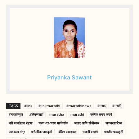
Priyanka Sawant
TAGS
#link
#linkmarathi
#marathinews
#मराठा
#मराठी
#मराठीन्यूज
#लिंकमराठी
maratha
marathi
कणिक तयार करणे
घरी बनवलेल्या रोट्या
चरण-दर-चरण मार्गदर्शक
जलद आणि सोयीस्कर
पाककला टिप्स
पाककला तंत्र
पारंपारिक पाककृती
बेकिंग आवश्यक
भाकरी बनवणे
भारतीय पाककृती