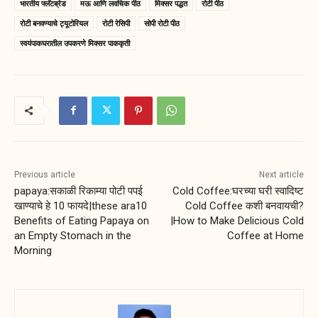
भारतीय फ्लॅटब्रेड
मऊ आणि लवचिक पीठ
मिक्सर पद्धत
रोटी पीठ
रोटी बनवण्याचे ट्यूटोरियल
रोटी रेसिपी
सोपी रोटी पीठ
स्वयंपाकघरातील उपकरणे मिक्सर पाककृती
Previous article
Next article
papaya:सकाळी रिकाम्या पोटी पपई
Cold Coffee:घरच्या घरी स्वादिष्ट
खाण्याचे हे 10 फायदे|these ara10
Cold Coffee कशी बनवायची?
Benefits of Eating Papaya on
|How to Make Delicious Cold
an Empty Stomach in the
Coffee at Home
Morning