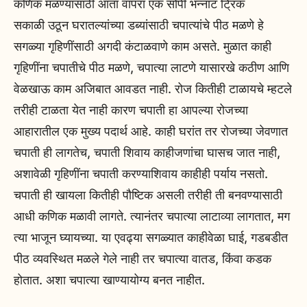
कणिक मळण्यासाठी आता वापरा एक सोपी भन्नाट ट्रिक
सकाळी उठून घरातल्यांच्या डब्यांसाठी चपात्यांचे पीठ मळणे हे
सगळ्या गृहिणींसाठी अगदी कंटाळवाणे काम असते. मुळात काही
गृहिणींना चपातीचे पीठ मळणे, चपात्या लाटणे यासारखे कठीण आणि
वेळखाऊ काम अजिबात आवडत नाही. रोज कितीही टाळायचे म्हटले
तरीही टाळता येत नाही कारण चपाती हा आपल्या रोजच्या
आहारातील एक मुख्य पदार्थ आहे. काही घरांत तर रोजच्या जेवणात
चपाती ही लागतेच, चपाती शिवाय काहीजणांचा घासच जात नाही,
अशावेळी गृहिणींना चपाती करण्याशिवाय काहीही पर्याय नसतो.
चपाती ही खायला कितीही पौष्टिक असली तरीही ती बनवण्यासाठी
आधी कणिक मळावी लागते. त्यानंतर चपात्या लाटाव्या लागतात, मग
त्या भाजून घ्यायच्या. या एवढ्या सगळ्यात काहीवेळा घाई, गडबडीत
पीठ व्यवस्थित मळले गेले नाही तर चपात्या वातड, किंवा कडक
होतात. अशा चपात्या खाण्यायोग्य बनत नाहीत.