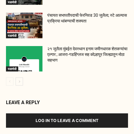
घडामोडी
पंचायत सभापतीपदाची फेरनिवड 30 जुलैला; स्टे आल्यास
प्रक्रिया थांबण्याची शक्यता
घडामोडी
२१ जुलैला मुंबईत देवस्थान इनाम जमीनधारक शेतकऱ्यांचा
एल्गार ; आजरा-गडहिंग्लज सह कोल्हापूर जिल्ह्यातून मोठा
सहभाग
घडामोडी
LEAVE A REPLY
LOG IN TO LEAVE A COMMENT