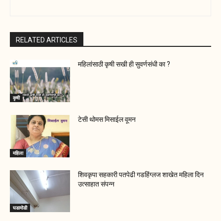
RELATED ARTICLES
महिलांसाठी कृषी सखी ही सुवर्णसंधी का ?
कृषी
टेसी थोमस मिसाईल वूमन
महिला
शिवकृपा सहकारी पतपेढी गडहिंग्लज शाखेत महिला दिन
उत्साहात संपन्न
घडामोडी