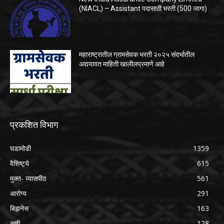
(NIACL) – Assistant पदासाठी भरती (500 जागा)
महाराष्ट्रातील ग्रामसेवक भरती २०२५ संदर्भातील
अद्ययावत माहिती खालीलप्रमाणे आहे
प्रकशित विभाग
घडामोडी
1359
वैशिष्ट्ये
615
मुक्त- व्यासपीठ
561
आरोग्य
291
बिझनेस
163
कृषी
128