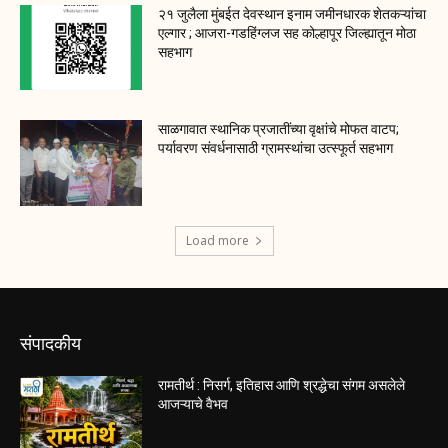
२१ जुलैला मुंबईत देवस्थान इनाम जमीनधारक शेतकऱ्यांचा
एल्गार ; आजरा-गडहिंग्लज सह कोल्हापूर जिल्ह्यातून मोठा
सहभाग
साळगावात स्थानिक प्रजातींच्या वृक्षांचे मोफत वाटप;
पर्यावरण संवर्धनासाठी ग्रामस्थांचा उत्स्फूर्त सहभाग
Load more
संपादकीय
रामतीर्थ : निसर्ग, इतिहास आणि श्रद्धेचा संगम असलेले
आजऱ्याचे वैभव