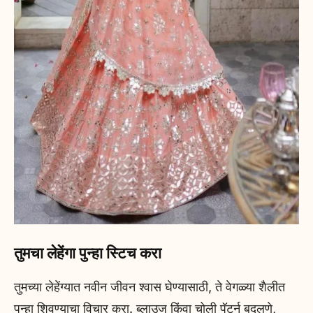
तुमचा लेहेंगा पुन्हा स्टिच करा
तुमच्या लेहेंग्यात नवीन जीवन श्वास घेण्यासाठी, ते वेगळ्या शैलीत
पुन्हा शिवण्याचा विचार करा. ब्लाउज किंवा चोली पॅटर्न बदलणे,