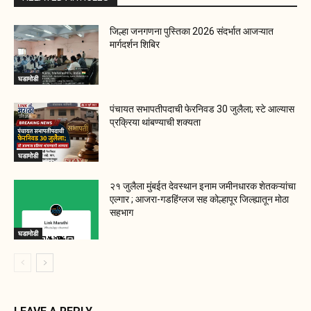
जिल्हा जनगणना पुस्तिका 2026 संदर्भात आजऱ्यात
मार्गदर्शन शिबिर
घडामोडी
पंचायत सभापतीपदाची फेरनिवड 30 जुलैला; स्टे आल्यास
प्रक्रिया थांबण्याची शक्यता
घडामोडी
२१ जुलैला मुंबईत देवस्थान इनाम जमीनधारक शेतकऱ्यांचा
एल्गार ; आजरा-गडहिंग्लज सह कोल्हापूर जिल्ह्यातून मोठा
सहभाग
घडामोडी