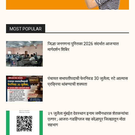
MOST POPULAR
जिल्हा जनगणना पुस्तिका 2026 संदर्भात आजऱ्यात
मार्गदर्शन शिबिर
पंचायत सभापतीपदाची फेरनिवड 30 जुलैला; स्टे आल्यास
प्रक्रिया थांबण्याची शक्यता
२१ जुलैला मुंबईत देवस्थान इनाम जमीनधारक शेतकऱ्यांचा
एल्गार ; आजरा-गडहिंग्लज सह कोल्हापूर जिल्ह्यातून मोठा
सहभाग