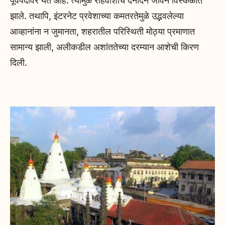
पूर्वपदावर येत आहे. त्यामुळे रहिवाशांचे दैनंदिन जीवन विस्कळीत
झाले. तथापि, इंटरनेट प्रवेशाच्या कमतरतेमुळे उद्भवलेल्या
आव्हानांना न जुमानता, शहरातील परिस्थिती मोठ्या प्रमाणात
सामान्य झाली, अलीकडील अशांततेच्या दरम्यान आशेची किरण
दिली.