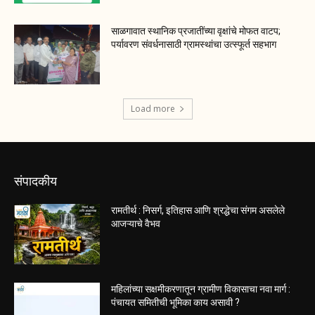
साळगावात स्थानिक प्रजातींच्या वृक्षांचे मोफत वाटप;
पर्यावरण संवर्धनासाठी ग्रामस्थांचा उत्स्फूर्त सहभाग
Load more
संपादकीय
रामतीर्थ : निसर्ग, इतिहास आणि श्रद्धेचा संगम असलेले
आजऱ्याचे वैभव
महिलांच्या सक्षमीकरणातून ग्रामीण विकासाचा नवा मार्ग :
पंचायत समितीची भूमिका काय असावी ?