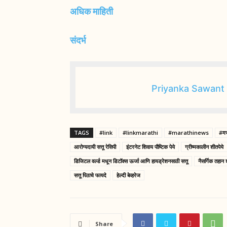
अधिक माहिती
संदर्भ
Priyanka Sawant
TAGS
#link
#linkmarathi
#marathinews
#मर
आरोग्यदायी सत्तू रेसिपी
इंटरनेट शिवाय पौष्टिक पेये
ग्रीष्मकालीन शीतपेये
डिजिटल वर्ल्ड मधून डिटॉक्स ऊर्जा आणि हायड्रेशनसाठी सत्तू
नैसर्गिक तहान
सत्तू पिठाचे फायदे
हेल्दी बेव्हरेज
Share