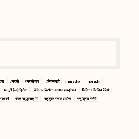
ाठा
#मराठी
#मराठीन्यूज
#लिंकमराठी
maratha
marathi
घरगुती हेल्दी ड्रिंक्स
डिजिटल डिटॉक्स दरम्यान हायड्रेशन
डिजिटल डिटॉक्स रेसिपी
 शमवणारे
पोषक समृद्ध सत्तू पेये
सट्टूसह पाचक आरोग्य
सत्तू ड्रिंक रेसिपी