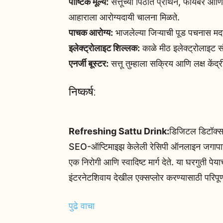
पौष्टिक मूल्य:
सत्तूच्या पिठात प्रथिने, फायबर आण
आहाराला आरोग्यदायी चालना मिळते.
पाचक आरोग्य:
भाजलेल्या जिऱ्याची पूड पचनास म
इलेक्ट्रोलाइट शिल्लक:
काळे मीठ इलेक्ट्रोलाइट स
एनर्जी बूस्टर:
सत्तू तुम्हाला सक्रिय आणि लक्ष कें
निष्कर्ष:
Refreshing Sattu Drink:
डिजिटल डिटॉक्स स
SEO-ऑप्टिमाइझ केलेली रेसिपी ऑनलाइन जगापासून
एक निरोगी आणि स्वादिष्ट मार्ग देते. या घरगुती प
इंटरनेटशिवाय देखील एक्सप्लोर करण्यासाठी परिपूर
पुढे वाचा