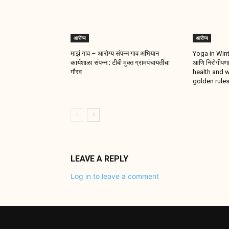
आरोग्य
आरोग्य
माझं गाव – आरोग्य संपन्न गाव अभियान
Yoga in Winter
कार्यशाळा संपन्न ; टीबी मुक्त ग्रामपंचायतींचा
आणि निरोगीपणा
गौरव
health and w
golden rule
LEAVE A REPLY
Log in to leave a comment