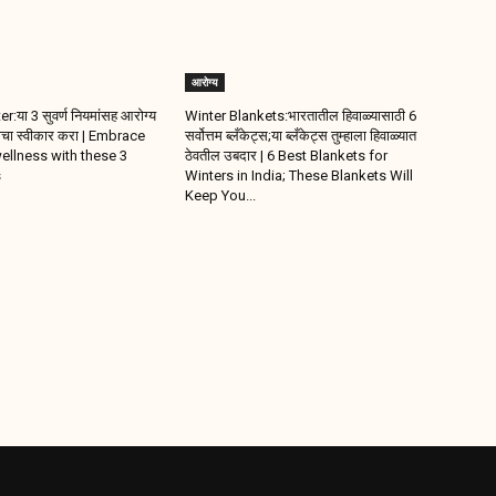
आरोग्य
:या 3 सुवर्ण नियमांसह आरोग्य
Winter Blankets:भारतातील हिवाळ्यासाठी 6
चा स्वीकार करा | Embrace
सर्वोत्तम ब्लँकेट्स;या ब्लँकेट्स तुम्हाला हिवाळ्यात
ellness with these 3
ठेवतील उबदार | 6 Best Blankets for
s
Winters in India; These Blankets Will
Keep You...