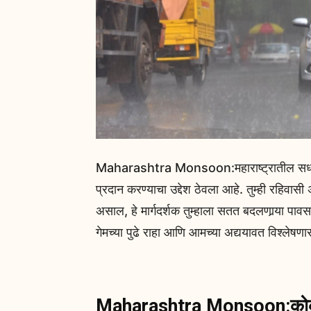
Maharashtra Monsoon:महाराष्ट्रातील सध्‍याच्‍
प्रदान करण्‍याचा उद्देश ठेवला आहे. तुम्ही रहिवास
असाल, हे मार्गदर्शक तुम्हाला सतत बदलणार्‍या पावस
गेमच्या पुढे राहा आणि आमच्या अद्ययावत विश्लेषणासह
Maharashtra Monsoon:कोकण