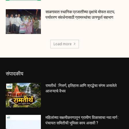
साळगावात स्थानिक प्रजातींच्या वृक्षांचे मोफत वाटप;
पर्यावरण संवर्धनासाठी ग्रामस्थांचा उत्स्फूर्त सहभाग
Load more
संपादकीय
रामतीर्थ : निसर्ग, इतिहास आणि श्रद्धेचा संगम असलेले
आजऱ्याचे वैभव
महिलांच्या सक्षमीकरणातून ग्रामीण विकासाचा नवा मार्ग :
पंचायत समितीची भूमिका काय असावी ?