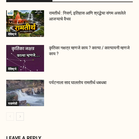
रामतीर्थ : निसर्ग, इतिहास आणि श्रद्धेचा संगम असलेले
आजऱ्याचे वैभव
वैशिष्ट्ये
कृतिका नक्षत्र म्हणजे काय ? कात्या / कात्यायनी म्हणजे
काय ?
वैशिष्ट्ये
पर्यटनाला साद घालतोय रामतीर्थ धबधबा
घडामोडी
LEAVE A REPLY