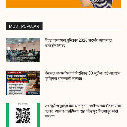
MOST POPULAR
जिल्हा जनगणना पुस्तिका 2026 संदर्भात आजऱ्यात
मार्गदर्शन शिबिर
पंचायत सभापतीपदाची फेरनिवड 30 जुलैला; स्टे आल्यास
प्रक्रिया थांबण्याची शक्यता
२१ जुलैला मुंबईत देवस्थान इनाम जमीनधारक शेतकऱ्यांचा
एल्गार ; आजरा-गडहिंग्लज सह कोल्हापूर जिल्ह्यातून मोठा
सहभाग