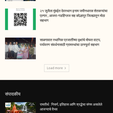
२१ जुलैला मुंबईत देवस्थान इनाम जमीनधारक शेतकऱ्यांचा
एल्गार ; आजरा-गडहिंग्लज सह कोल्हापूर जिल्ह्यातून मोठा
सहभाग
साळगावात स्थानिक प्रजातींच्या वृक्षांचे मोफत वाटप;
पर्यावरण संवर्धनासाठी ग्रामस्थांचा उत्स्फूर्त सहभाग
Load more
संपादकीय
रामतीर्थ : निसर्ग, इतिहास आणि श्रद्धेचा संगम असलेले
आजऱ्याचे वैभव