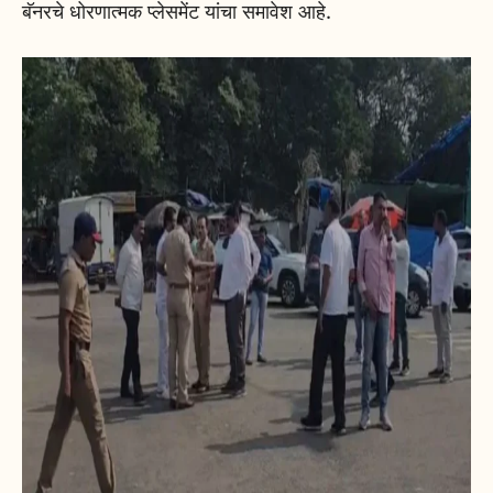
बॅनरचे धोरणात्मक प्लेसमेंट यांचा समावेश आहे.