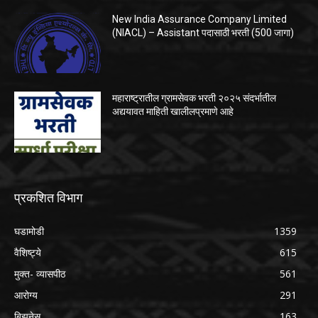
New India Assurance Company Limited
(NIACL) – Assistant पदासाठी भरती (500 जागा)
महाराष्ट्रातील ग्रामसेवक भरती २०२५ संदर्भातील
अद्ययावत माहिती खालीलप्रमाणे आहे
प्रकशित विभाग
घडामोडी
1359
वैशिष्ट्ये
615
मुक्त- व्यासपीठ
561
आरोग्य
291
बिझनेस
163