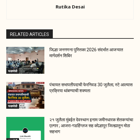
Rutika Desai
RELATED ARTICLES
जिल्हा जनगणना पुस्तिका 2026 संदर्भात आजऱ्यात
मार्गदर्शन शिबिर
घडामोडी
पंचायत सभापतीपदाची फेरनिवड 30 जुलैला; स्टे आल्यास
प्रक्रिया थांबण्याची शक्यता
घडामोडी
२१ जुलैला मुंबईत देवस्थान इनाम जमीनधारक शेतकऱ्यांचा
एल्गार ; आजरा-गडहिंग्लज सह कोल्हापूर जिल्ह्यातून मोठा
सहभाग