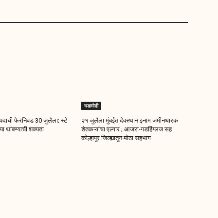
घडामोडी
दाची फेरनिवड 30 जुलैला; स्टे
२१ जुलैला मुंबईत देवस्थान इनाम जमीनधारक
ा थांबण्याची शक्यता
शेतकऱ्यांचा एल्गार ; आजरा-गडहिंग्लज सह
कोल्हापूर जिल्ह्यातून मोठा सहभाग