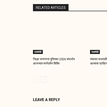
RELATED ARTICLES
घडामोडी
घडामोडी
जिल्हा जनगणना पुस्तिका 2026 संदर्भात
पंचायत सभापतीप
आजऱ्यात मार्गदर्शन शिबिर
आल्यास प्रक्रिय
LEAVE A REPLY