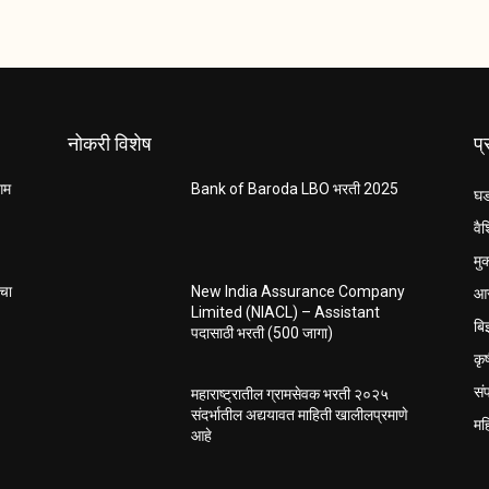
नोकरी विशेष
प
ंगम
Bank of Baroda LBO भरती 2025
घड
वैश
मु
आर
ाचा
New India Assurance Company
Limited (NIACL) – Assistant
बि
पदासाठी भरती (500 जागा)
कृ
सं
महाराष्ट्रातील ग्रामसेवक भरती २०२५
संदर्भातील अद्ययावत माहिती खालीलप्रमाणे
मह
आहे