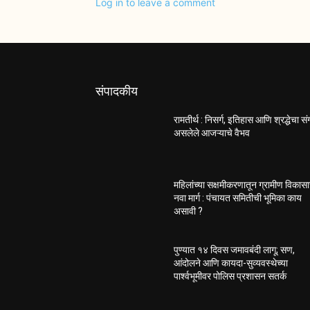
Log in to leave a comment
संपादकीय
रामतीर्थ : निसर्ग, इतिहास आणि श्रद्धेचा स
असलेले आजऱ्याचे वैभव
महिलांच्या सक्षमीकरणातून ग्रामीण विकास
नवा मार्ग : पंचायत समितीची भूमिका काय
असावी ?
पुण्यात १४ दिवस जमावबंदी लागू; सण,
आंदोलने आणि कायदा-सुव्यवस्थेच्या
पार्श्वभूमीवर पोलिस प्रशासन सतर्क