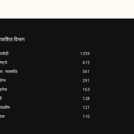
्रकशित विभाग
ामोडी
1359
िष्ट्ये
615
क्त- व्यासपीठ
561
ोग्य
291
झनेस
163
षी
128
पादकीय
121
िला
110