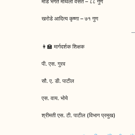
माड भगत मैथिली वसंत – ८८ गुण
खरोडे आदित्य कृष्णा – ७१ गुण
👩‍🏫 मार्गदर्शक शिक्षक
पी. एस. गुरव
सौ. ए. डी. पाटील
एस. वाय. भोये
श्रीमती एस. टी. पाटील (विभाग प्रमुख)