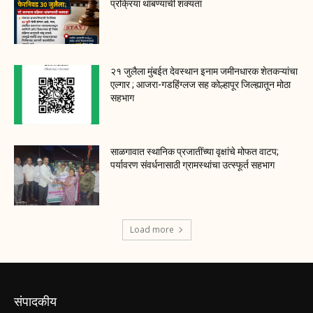
प्रक्रिया थांबण्याची शक्यता
२१ जुलैला मुंबईत देवस्थान इनाम जमीनधारक शेतकऱ्यांचा
एल्गार ; आजरा-गडहिंग्लज सह कोल्हापूर जिल्ह्यातून मोठा
सहभाग
साळगावात स्थानिक प्रजातींच्या वृक्षांचे मोफत वाटप;
पर्यावरण संवर्धनासाठी ग्रामस्थांचा उत्स्फूर्त सहभाग
Load more
संपादकीय