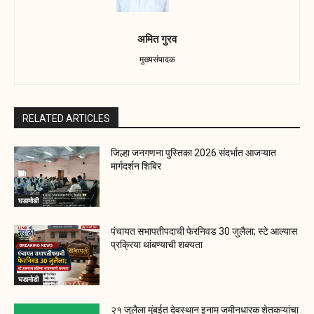
अमित गुरव
मुख्यसंपादक
RELATED ARTICLES
जिल्हा जनगणना पुस्तिका 2026 संदर्भात आजऱ्यात
मार्गदर्शन शिबिर
घडामोडी
पंचायत सभापतीपदाची फेरनिवड 30 जुलैला; स्टे आल्यास
प्रक्रिया थांबण्याची शक्यता
घडामोडी
२१ जुलैला मुंबईत देवस्थान इनाम जमीनधारक शेतकऱ्यांचा