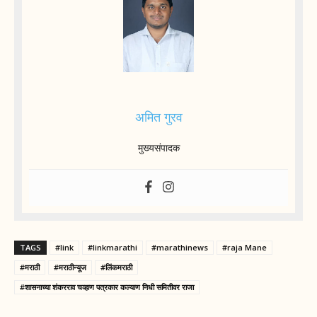
अमित गुरव
मुख्यसंपादक
TAGS
#link
#linkmarathi
#marathinews
#raja Mane
#मराठी
#मराठीन्यूज
#लिंकमराठी
#शासनाच्या शंकरराव चव्हाण पत्रकार कल्याण निधी समितीवर राजा