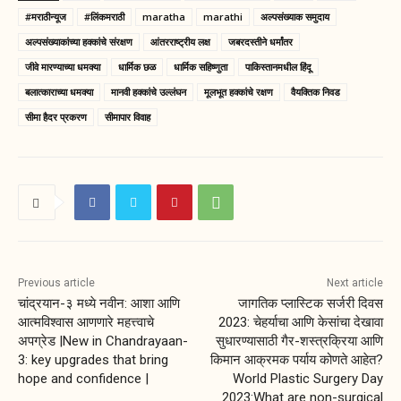
#मराठीन्यूज
#लिंकमराठी
maratha
marathi
अल्पसंख्याक समुदाय
अल्पसंख्याकांच्या हक्कांचे संरक्षण
आंतरराष्ट्रीय लक्ष
जबरदस्तीने धर्मांतर
जीवे मारण्याच्या धमक्या
धार्मिक छळ
धार्मिक सहिष्णुता
पाकिस्तानमधील हिंदू
बलात्काराच्या धमक्या
मानवी हक्कांचे उल्लंघन
मूलभूत हक्कांचे रक्षण
वैयक्तिक निवड
सीमा हैदर प्रकरण
सीमापार विवाह
Previous article
Next article
चांद्रयान-३ मध्ये नवीन: आशा आणि
जागतिक प्लास्टिक सर्जरी दिवस
आत्मविश्वास आणणारे महत्त्वाचे
2023: चेहर्याचा आणि केसांचा देखावा
अपग्रेड |New in Chandrayaan-
सुधारण्यासाठी गैर-शस्त्रक्रिया आणि
3: key upgrades that bring
किमान आक्रमक पर्याय कोणते आहेत?
hope and confidence |
World Plastic Surgery Day
2023:What are non-surgical