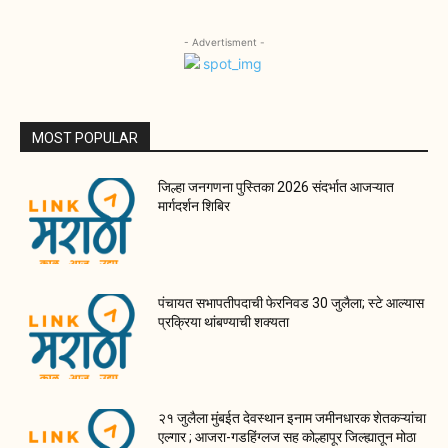
- Advertisment -
MOST POPULAR
जिल्हा जनगणना पुस्तिका 2026 संदर्भात आजऱ्यात
मार्गदर्शन शिबिर
पंचायत सभापतीपदाची फेरनिवड 30 जुलैला; स्टे आल्यास
प्रक्रिया थांबण्याची शक्यता
२१ जुलैला मुंबईत देवस्थान इनाम जमीनधारक शेतकऱ्यांचा
एल्गार ; आजरा-गडहिंग्लज सह कोल्हापूर जिल्ह्यातून मोठा