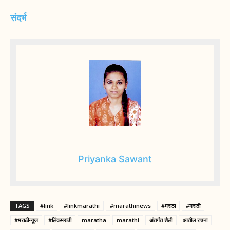
संदर्भ
Priyanka Sawant
TAGS
#link
#linkmarathi
#marathinews
#मराठा
#मराठी
#मराठीन्यूज
#लिंकमराठी
maratha
marathi
अंतर्गत शैली
आतील रचना