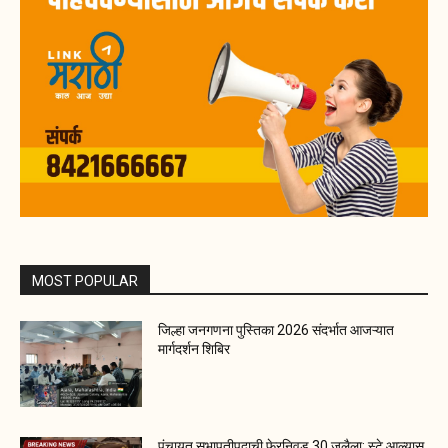
MOST POPULAR
जिल्हा जनगणना पुस्तिका 2026 संदर्भात आजऱ्यात
मार्गदर्शन शिबिर
पंचायत सभापतीपदाची फेरनिवड 30 जुलैला; स्टे आल्यास