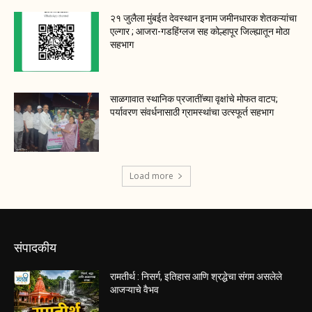
२१ जुलैला मुंबईत देवस्थान इनाम जमीनधारक शेतकऱ्यांचा
एल्गार ; आजरा-गडहिंग्लज सह कोल्हापूर जिल्ह्यातून मोठा
सहभाग
साळगावात स्थानिक प्रजातींच्या वृक्षांचे मोफत वाटप;
पर्यावरण संवर्धनासाठी ग्रामस्थांचा उत्स्फूर्त सहभाग
Load more
संपादकीय
रामतीर्थ : निसर्ग, इतिहास आणि श्रद्धेचा संगम असलेले
आजऱ्याचे वैभव