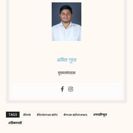
अमित गुरव
मुख्यसंपादक
TAGS
#link
#linkmarathi
#marathinews
#मराठीन्यूज
#लिंकमराठी