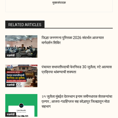
मुख्यसंपादक
RELATED ARTICLES
जिल्हा जनगणना पुस्तिका 2026 संदर्भात आजऱ्यात
मार्गदर्शन शिबिर
घडामोडी
पंचायत सभापतीपदाची फेरनिवड 30 जुलैला; स्टे आल्यास
प्रक्रिया थांबण्याची शक्यता
घडामोडी
२१ जुलैला मुंबईत देवस्थान इनाम जमीनधारक शेतकऱ्यांचा
एल्गार ; आजरा-गडहिंग्लज सह कोल्हापूर जिल्ह्यातून मोठा
सहभाग
घडामोडी