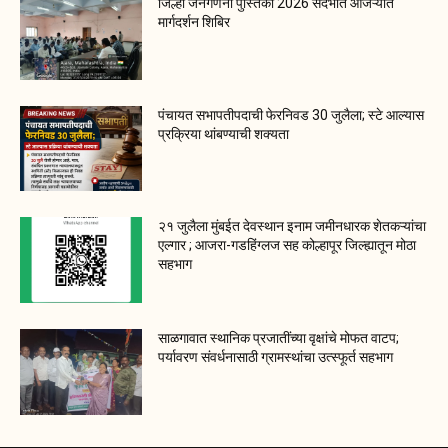
जिल्हा जनगणना पुस्तिका 2026 संदर्भात आजऱ्यात
मार्गदर्शन शिबिर
पंचायत सभापतीपदाची फेरनिवड 30 जुलैला; स्टे आल्यास
प्रक्रिया थांबण्याची शक्यता
२१ जुलैला मुंबईत देवस्थान इनाम जमीनधारक शेतकऱ्यांचा
एल्गार ; आजरा-गडहिंग्लज सह कोल्हापूर जिल्ह्यातून मोठा
सहभाग
साळगावात स्थानिक प्रजातींच्या वृक्षांचे मोफत वाटप;
पर्यावरण संवर्धनासाठी ग्रामस्थांचा उत्स्फूर्त सहभाग