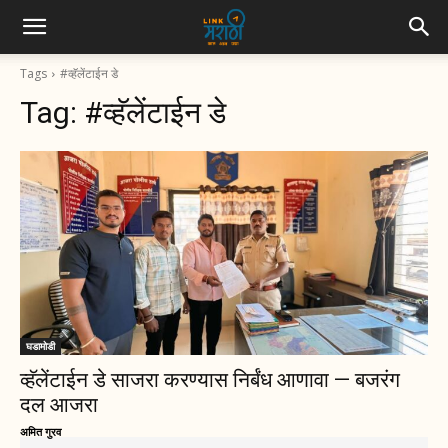
Tags
#व्हॅलेंटाईन डे
Tag:
#व्हॅलेंटाईन डे
घडामोडी
व्हॅलेंटाईन डे साजरा करण्यास निर्बंध आणावा — बजरंग
दल आजरा
अमित गुरव