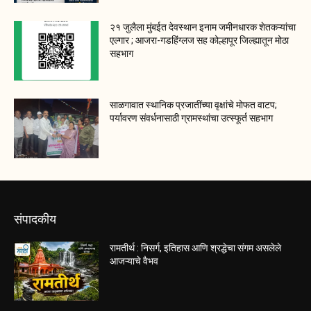
२१ जुलैला मुंबईत देवस्थान इनाम जमीनधारक शेतकऱ्यांचा
एल्गार ; आजरा-गडहिंग्लज सह कोल्हापूर जिल्ह्यातून मोठा
सहभाग
साळगावात स्थानिक प्रजातींच्या वृक्षांचे मोफत वाटप;
पर्यावरण संवर्धनासाठी ग्रामस्थांचा उत्स्फूर्त सहभाग
संपादकीय
रामतीर्थ : निसर्ग, इतिहास आणि श्रद्धेचा संगम असलेले
आजऱ्याचे वैभव