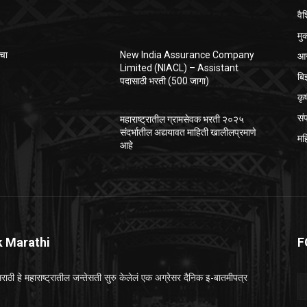
वैश
मु
आर
ाचा
New India Assurance Company
Limited (NIACL) – Assistant
बि
पदासाठी भरती (500 जागा)
कृ
सं
महाराष्ट्रातील ग्रामसेवक भरती २०२५
संदर्भातील अद्ययावत माहिती खालीलप्रमाणे
मह
आहे
k Marathi
F
राठी हे महाराष्ट्रातील जन्तेसती सुरु केलेलं एक अग्रेसर दैनिक इ-बातमीपत्र