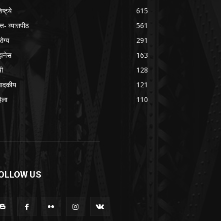
िष्ट्ये
615
क्त- व्यासपीठ
561
ोग्य
291
झनेस
163
षी
128
पादकीय
121
िला
110
OLLOW US