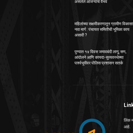
असलेले आजऱ्याचे वैभव
महिलांच्या सक्षमीकरणातून ग्रामीण विकास
नवा मार्ग : पंचायत समितीची भूमिका काय
असावी ?
पुण्यात १४ दिवस जमावबंदी लागू; सण,
आंदोलने आणि कायदा-सुव्यवस्थेच्या
पार्श्वभूमीवर पोलिस प्रशासन सतर्क
Lin
लिंक म
आहे.