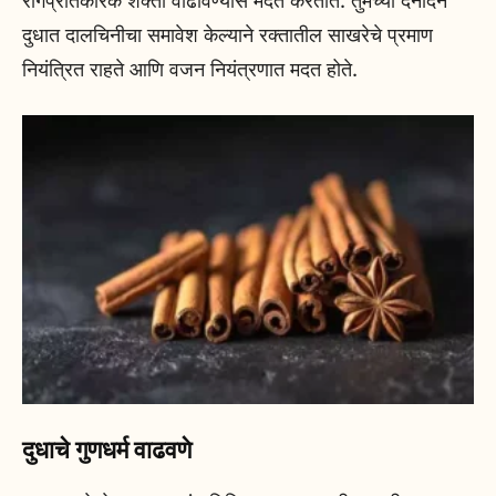
रोगप्रतिकारक शक्ती वाढविण्यास मदत करतात. तुमच्या दैनंदिन
दुधात दालचिनीचा समावेश केल्याने रक्तातील साखरेचे प्रमाण
नियंत्रित राहते आणि वजन नियंत्रणात मदत होते.
दुधाचे गुणधर्म वाढवणे