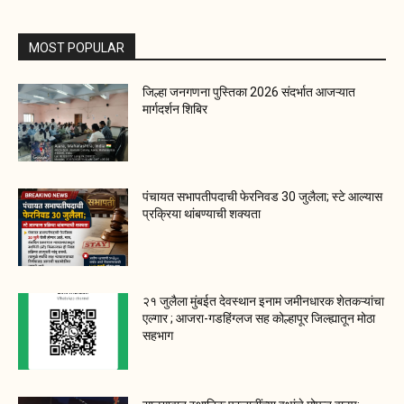
MOST POPULAR
जिल्हा जनगणना पुस्तिका 2026 संदर्भात आजऱ्यात
मार्गदर्शन शिबिर
पंचायत सभापतीपदाची फेरनिवड 30 जुलैला; स्टे आल्यास
प्रक्रिया थांबण्याची शक्यता
२१ जुलैला मुंबईत देवस्थान इनाम जमीनधारक शेतकऱ्यांचा
एल्गार ; आजरा-गडहिंग्लज सह कोल्हापूर जिल्ह्यातून मोठा
सहभाग