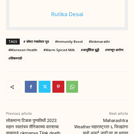
Rutika Desai
TAGS
# कोमट मसालेदार दूध
#Immunity Boost
#linkmarathi
#Monsoon Health
#Warm Spiced Milk
#आयुर्वेदिक बुद्धी
#मान्सून आरोग्य
#लिंकमराठी
Previous article
Next article
लोकमान्य टिळक पुण्यतिथी 2023:
Maharashtra
महान स्वातंत्र्य सैनिकाच्या वारशाचा
Weather:महाराष्ट्रात ६ जिल्ह्यांना
सन्मान|Lokmanya Tilak death
यलो अलर्ट जारी,तर या भागात