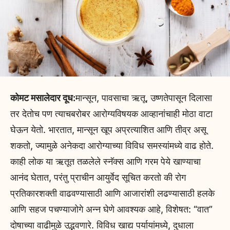
कोमट मसालेदार दूध:
मान्सून, पावसाचा ऋतू, उष्णतेपासून दिलासा
तर देतोच पण त्याचबरोबर आरोग्यविषयक आव्हानांचाही मोठा वाटा
घेऊन येतो. भारतात, मान्सून खूप अप्रत्याशित आणि तीव्र असू
शकतो, ज्यामुळे अनेकदा आरोग्याच्या विविध समस्यांमध्ये वाढ होते.
काही लोक या ऋतूत तळलेले स्नॅक्स आणि गरम पेये खाण्याचा
आनंद घेतात, परंतु प्राचीन आयुर्वेद सूचित करतो की रोग
प्रतिकारशक्ती वाढवण्यासाठी आणि आजारांशी लढण्यासाठी हलके
आणि सहज पचण्याजोगे अन्न घेणे आवश्यक आहे, विशेषत: “वात”
दोषाच्या वाढीमुळे उद्भवणारे. विविध खाद्य पर्यायांमध्ये, दुधाला