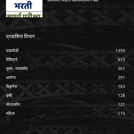
अद्ययावत माहिती खालीलप्रमाणे आहे
प्रकशित विभाग
घडामोडी
1359
वैशिष्ट्ये
615
मुक्त- व्यासपीठ
561
आरोग्य
291
बिझनेस
163
कृषी
128
संपादकीय
121
महिला
110