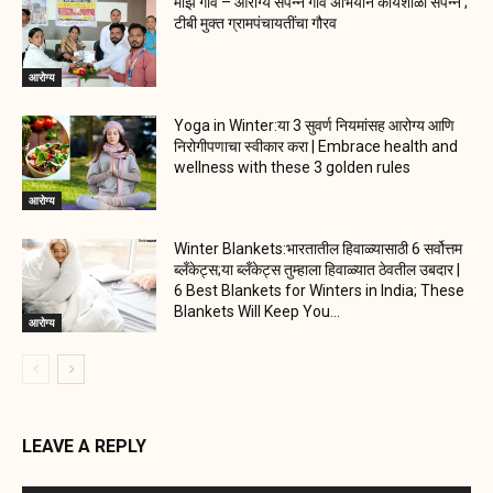
माझं गाव – आरोग्य संपन्न गाव अभियान कार्यशाळा संपन्न ;
टीबी मुक्त ग्रामपंचायतींचा गौरव
आरोग्य
Yoga in Winter:या 3 सुवर्ण नियमांसह आरोग्य आणि
निरोगीपणाचा स्वीकार करा | Embrace health and
wellness with these 3 golden rules
आरोग्य
Winter Blankets:भारतातील हिवाळ्यासाठी 6 सर्वोत्तम
ब्लँकेट्स;या ब्लँकेट्स तुम्हाला हिवाळ्यात ठेवतील उबदार |
6 Best Blankets for Winters in India; These
Blankets Will Keep You...
आरोग्य
LEAVE A REPLY