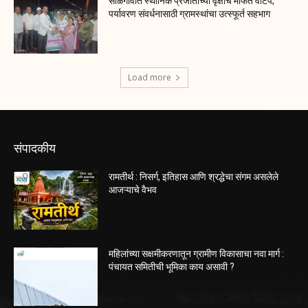
साळगावात स्थानिक प्रजातींच्या वृक्षांचे मोफत वाटप;
पर्यावरण संवर्धनासाठी ग्रामस्थांचा उत्स्फूर्त सहभाग
Load more
संपादकीय
रामतीर्थ : निसर्ग, इतिहास आणि श्रद्धेचा संगम असलेले
आजऱ्याचे वैभव
महिलांच्या सक्षमीकरणातून ग्रामीण विकासाचा नवा मार्ग :
पंचायत समितीची भूमिका काय असावी ?