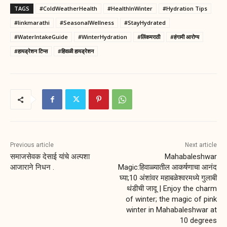
TAGS
#ColdWeatherHealth
#HealthInWinter
#Hydration Tips
#linkmarathi
#SeasonalWellness
#StayHydrated
#WaterIntakeGuide
#WinterHydration
#लिंकमराठी
#हंगामी आरोग्य
#हायड्रेशन टिप्स
#हिवाळी हायड्रेशन
Previous article
Next article
समाजसेवक देसाई यांचे अल्पशा
Mahabaleshwar
आजाराने निधन .
Magic:हिवाळ्यातील आकर्षणाचा आनंद
घ्या;10 अंशांवर महाबळेश्वरमध्ये गुलाबी
थंडीची जादू | Enjoy the charm
of winter; the magic of pink
winter in Mahabaleshwar at
10 degrees