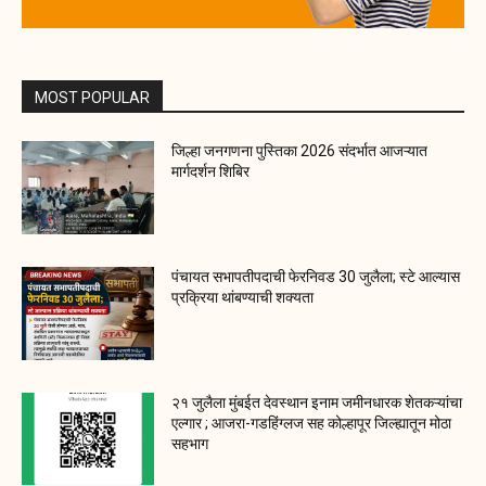
MOST POPULAR
जिल्हा जनगणना पुस्तिका 2026 संदर्भात आजऱ्यात
मार्गदर्शन शिबिर
पंचायत सभापतीपदाची फेरनिवड 30 जुलैला; स्टे आल्यास
प्रक्रिया थांबण्याची शक्यता
२१ जुलैला मुंबईत देवस्थान इनाम जमीनधारक शेतकऱ्यांचा
एल्गार ; आजरा-गडहिंग्लज सह कोल्हापूर जिल्ह्यातून मोठा
सहभाग