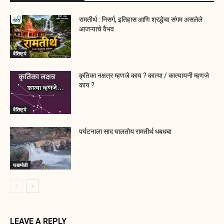
रामतीर्थ : निसर्ग, इतिहास आणि श्रद्धेचा संगम असलेले
आजऱ्याचे वैभव
वैशिष्ट्ये
कृतिका नक्षत्र म्हणजे काय ? कात्या / कात्यायनी म्हणजे
काय ?
वैशिष्ट्ये
पर्यटनाला साद घालतोय रामतीर्थ धबधबा
घडामोडी
LEAVE A REPLY