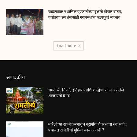
साळगावात स्थानिक प्रजातींच्या वृक्षांचे मोफत वाटप;
पर्यावरण संवर्धनासाठी ग्रामस्थांचा उत्स्फूर्त सहभाग
Load more
संपादकीय
रामतीर्थ : निसर्ग, इतिहास आणि श्रद्धेचा संगम असलेले
आजऱ्याचे वैभव
महिलांच्या सक्षमीकरणातून ग्रामीण विकासाचा नवा मार्ग :
पंचायत समितीची भूमिका काय असावी ?