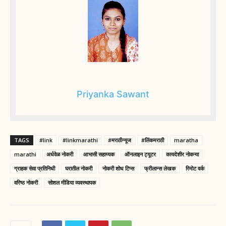
Priyanka Sawant
TAGS
#link
#linkmarathi
#मराठीन्यूज
#लिंकमराठी
maratha
marathi
अर्धवेळ नोकरी
आभासी सहाय्यक
ऑनलाइन ट्यूटर
कायदेशीर नोकऱ्या
ग्राहक सेवा प्रतिनिधी
घरातील नोकरी
नोकरी शोध टिप्स
फ्रीलान्स लेखक
रिमोट वर्क
वरिष्ठ नोकरी
सोशल मीडिया व्यवस्थापक