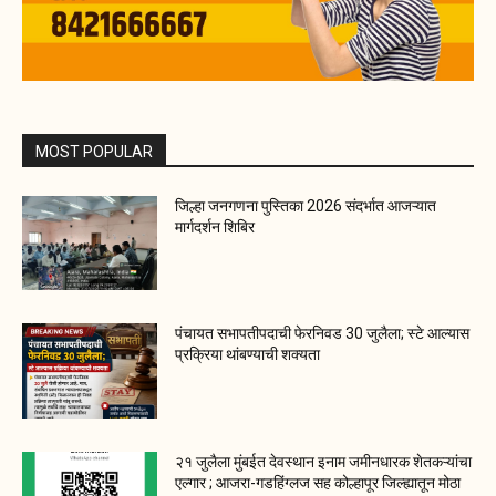
MOST POPULAR
जिल्हा जनगणना पुस्तिका 2026 संदर्भात आजऱ्यात
मार्गदर्शन शिबिर
पंचायत सभापतीपदाची फेरनिवड 30 जुलैला; स्टे आल्यास
प्रक्रिया थांबण्याची शक्यता
२१ जुलैला मुंबईत देवस्थान इनाम जमीनधारक शेतकऱ्यांचा
एल्गार ; आजरा-गडहिंग्लज सह कोल्हापूर जिल्ह्यातून मोठा