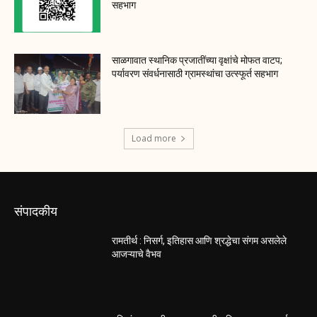
सहभाग
साळगावात स्थानिक प्रजातींच्या वृक्षांचे मोफत वाटप;
पर्यावरण संवर्धनासाठी ग्रामस्थांचा उत्स्फूर्त सहभाग
Load more
संपादकीय
रामतीर्थ : निसर्ग, इतिहास आणि श्रद्धेचा संगम असलेले
आजऱ्याचे वैभव