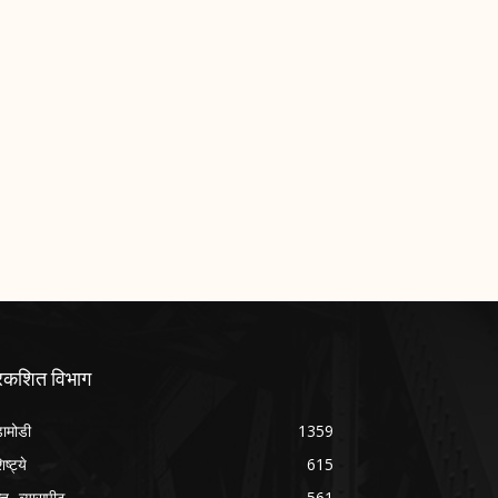
्रकशित विभाग
ामोडी
1359
िष्ट्ये
615
क्त- व्यासपीठ
561