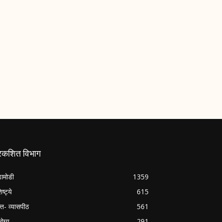
्रकशित विभाग
ामोडी
1359
िष्ट्ये
615
क्त- व्यासपीठ
561
ोग्य
291