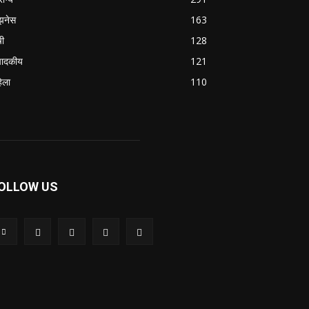
झनेस
163
षी
128
पादकीय
121
िला
110
OLLOW US