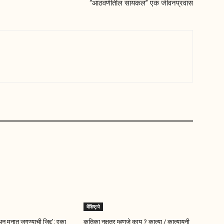
“आठवणीतील सायकल” एक जीवनप्रवास
वैशिष्ट्ये
न् मनात जगण्याची जिद्द’: एका
कृतिका नक्षत्र म्हणजे काय ? कात्या / कात्यायनी