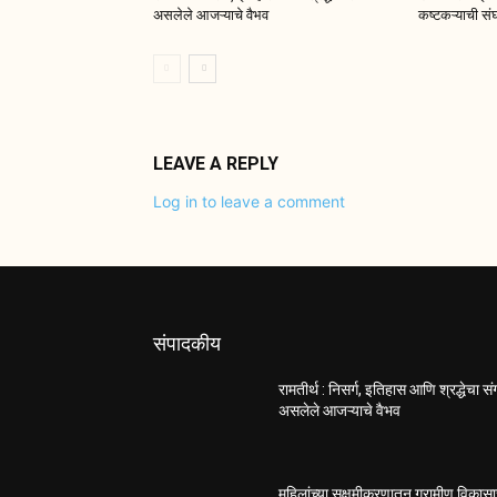
असलेले आजऱ्याचे वैभव
कष्टकऱ्याची संघ
LEAVE A REPLY
Log in to leave a comment
संपादकीय
रामतीर्थ : निसर्ग, इतिहास आणि श्रद्धेचा स
असलेले आजऱ्याचे वैभव
महिलांच्या सक्षमीकरणातून ग्रामीण विकास