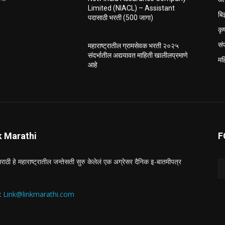
Limited (NIACL) – Assistant
बि
पदासाठी भरती (500 जागा)
कृ
सं
महाराष्ट्रातील ग्रामसेवक भरती २०२५
संदर्भातील अद्ययावत माहिती खालीलप्रमाणे
मह
आहे
k Marathi
F
राठी हे महाराष्ट्रातील जन्तेसती सुरु केलेलं एक अग्रेसर दैनिक इ-बातमीपत्र
 :
Link@linkmarathi.com