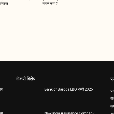
र्षगाथा
म्हणजे काय ?
नोकरी विशेष
प
ंगम
Bank of Baroda LBO भरती 2025
घड
वैश
मु
आर
ाचा
New India Assurance Company