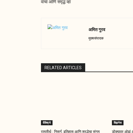
वाचा आणि समृद्ध व्हा
अमित गुरव
मुख्यसंपादक
RELATED ARTICLES
वैशिष्ट्ये
बिझनेस
रामतीर्थ : निसर्ग, इतिहास आणि श्रद्धेचा संगम
डोक्यावर ओझं अ