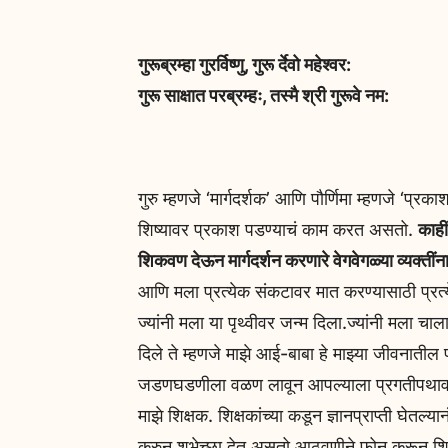
गुरूब्रम्हा गुरर्विष्णु, गुरू र्देवो महेश्वर:
गुरू साक्षात परब्रम्हः, तस्मै श्री गुरूवे नम:
गुरु म्हणजे ‘मार्गदर्शक’ आणि पौर्णिमा म्हणजे ‘प्र
शिष्यावर प्रकाश पडण्याचं काम करत असतो.
काहीं
शिकवण देऊन मार्गदर्शन करणारे वेगवेगळ्या व्यक्तींन
आणि मला प्रत्येक संकटावर मात करण्यासाठी प्रत्ये
ज्यांनी मला या पृथ्वीवर जन्म दिला.ज्यांनी मला च
दिले ते म्हणजे माझे आई-बाबा हे माझ्या जीवनातील पा
जडणघडणीला वळण लावून आपल्याला प्रगतीपथावर पोचव
माझे शिक्षक. शिक्षकांच्या कडून ज्ञानप्राप्ती घेतल्य
करुन शुभेच्छा देत असतो.आठवणीने फोन करून शिष्या