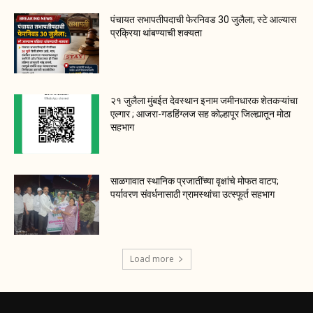
पंचायत सभापतीपदाची फेरनिवड 30 जुलैला; स्टे आल्यास
प्रक्रिया थांबण्याची शक्यता
२१ जुलैला मुंबईत देवस्थान इनाम जमीनधारक शेतकऱ्यांचा
एल्गार ; आजरा-गडहिंग्लज सह कोल्हापूर जिल्ह्यातून मोठा
सहभाग
साळगावात स्थानिक प्रजातींच्या वृक्षांचे मोफत वाटप;
पर्यावरण संवर्धनासाठी ग्रामस्थांचा उत्स्फूर्त सहभाग
Load more