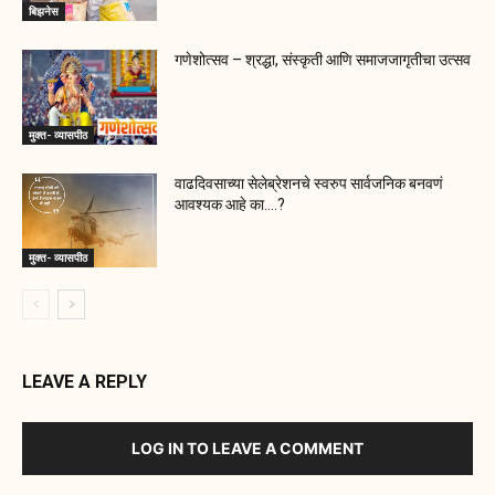
बिझनेस
गणेशोत्सव – श्रद्धा, संस्कृती आणि समाजजागृतीचा उत्सव
मुक्त- व्यासपीठ
वाढदिवसाच्या सेलेब्रेशनचे स्वरुप सार्वजनिक बनवणं
आवश्यक आहे का….?
मुक्त- व्यासपीठ
LEAVE A REPLY
LOG IN TO LEAVE A COMMENT