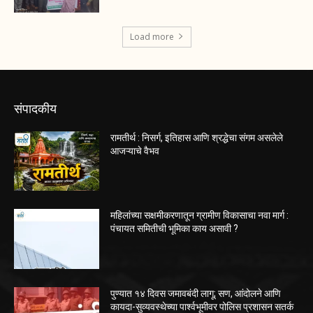
Load more
संपादकीय
रामतीर्थ : निसर्ग, इतिहास आणि श्रद्धेचा संगम असलेले
आजऱ्याचे वैभव
महिलांच्या सक्षमीकरणातून ग्रामीण विकासाचा नवा मार्ग :
पंचायत समितीची भूमिका काय असावी ?
पुण्यात १४ दिवस जमावबंदी लागू; सण, आंदोलने आणि
कायदा-सुव्यवस्थेच्या पार्श्वभूमीवर पोलिस प्रशासन सतर्क