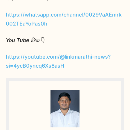
https://whatsapp.com/channel/0029VaAEmrk
002TEaYoPas0h
You Tube लिंक
👇
https://youtube.com/@linkmarathi-news?
si=4ycB0yncq6Xs8asH