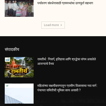
पर्यावरण संवर्धनासाठी ग्रामस्थांचा उत्स्फूर्त सहभाग
Load more
संपादकीय
रामतीर्थ : निसर्ग, इतिहास आणि श्रद्धेचा संगम असलेले
आजऱ्याचे वैभव
महिलांच्या सक्षमीकरणातून ग्रामीण विकासाचा नवा मार्ग :
पंचायत समितीची भूमिका काय असावी ?