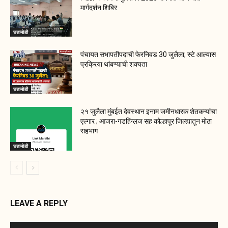
मार्गदर्शन शिबिर
घडामोडी
पंचायत सभापतीपदाची फेरनिवड 30 जुलैला; स्टे आल्यास
प्रक्रिया थांबण्याची शक्यता
घडामोडी
२१ जुलैला मुंबईत देवस्थान इनाम जमीनधारक शेतकऱ्यांचा
एल्गार ; आजरा-गडहिंग्लज सह कोल्हापूर जिल्ह्यातून मोठा
सहभाग
घडामोडी
LEAVE A REPLY