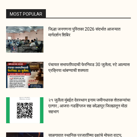
MOST POPULAR
जिल्हा जनगणना पुस्तिका 2026 संदर्भात आजऱ्यात
मार्गदर्शन शिबिर
पंचायत सभापतीपदाची फेरनिवड 30 जुलैला; स्टे आल्यास
प्रक्रिया थांबण्याची शक्यता
२१ जुलैला मुंबईत देवस्थान इनाम जमीनधारक शेतकऱ्यांचा
एल्गार ; आजरा-गडहिंग्लज सह कोल्हापूर जिल्ह्यातून मोठा
सहभाग
साळगावात स्थानिक प्रजातींच्या वृक्षांचे मोफत वाटप;