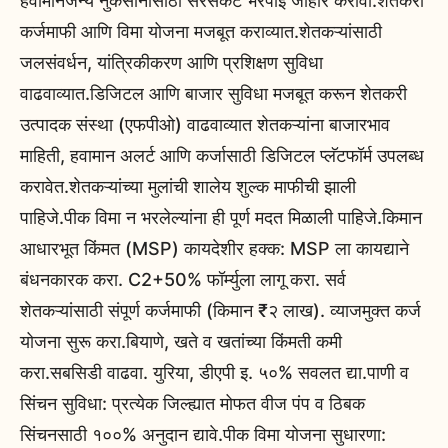
हवामानजन्य नुकसानासाठी सरसकट भरपाई जाहीर करावी.शेतकरी
कर्जमाफी आणि विमा योजना मजबूत कराव्यात.शेतकऱ्यांसाठी
जलसंवर्धन, यांत्रिकीकरण आणि प्रशिक्षण सुविधा
वाढवाव्यात.डिजिटल आणि बाजार सुविधा मजबूत करून शेतकरी
उत्पादक संस्था (एफपीओ) वाढवाव्यात शेतकऱ्यांना बाजारभाव
माहिती, हवामान अलर्ट आणि कर्जासाठी डिजिटल प्लॅटफॉर्म उपलब्ध
करावेत.शेतकऱ्यांच्या मुलांची शालेय शुल्क माफीची झाली
पाहिजे.पीक विमा न भरलेल्यांना ही पूर्ण मदत मिळाली पाहिजे.किमान
आधारभूत किंमत (MSP) कायदेशीर हक्क: MSP ला कायद्याने
बंधनकारक करा. C2+50% फॉर्म्युला लागू करा. सर्व
शेतकऱ्यांसाठी संपूर्ण कर्जमाफी (किमान ₹२ लाख). व्याजमुक्त कर्ज
योजना सुरू करा.बियाणे, खते व खतांच्या किंमती कमी
करा.सबसिडी वाढवा. युरिया, डीएपी इ. ५०% सवलत द्या.पाणी व
सिंचन सुविधा: प्रत्येक जिल्ह्यात मोफत वीज पंप व ठिबक
सिंचनसाठी १००% अनुदान द्यावे.पीक विमा योजना सुधारणा: