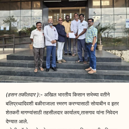
(हसन तकीलदार )
:- अखिल भारतीय किसान सभेच्या वतीने
बलिप्रथादिवशी बळीराजाला स्मरण करण्यासाठी सोयाबीन व इतर
शेतकरी मागण्यांसाठी तहसीलदार कार्यालय,तासगाव यांना निवेदन
देण्यात आले.