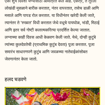
एका शुभ दिवशी येण्यासाठी आमंत्रित केले आहे. एकत्र, ते तुरेला
लोखंडी मुसळाने बारीक करतात, नंतर वापरतात, तसेच डाळी आणि
मसाले आणि पापड रोल करतात. या विधीनंतर खरेदी केली जाते,
त्यानंतर ते ‘रुख्वत’ विधी करतात जेथे वधूचे पायघोळ, भांडी, मिठाई
आणि इतर सर्व गोष्टी कलात्मकरित्या प्रदर्शित केल्या जातात.
लग्नाच्या काही दिवस आधी केळवण केली जाते. येथे, दोन्ही कुटुंबे
त्यांच्या कुलदेवतेची (प्राथमिक कुटुंब देवता) पूजा करतात. पूजा
समारंभ साधारणपणे कुटुंब आणि जवळच्या नातेवाईकांसोबत
जेवणानंतर केला जातो.
हलद चडवणे