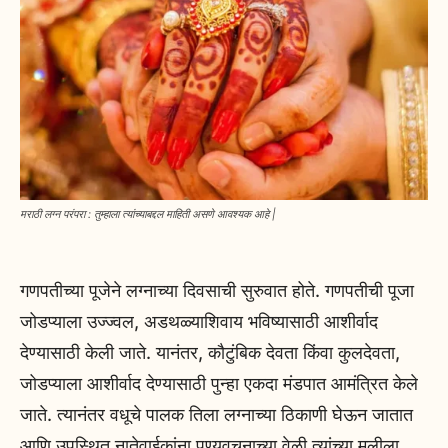
मराठी लग्न परंपरा : तुम्हाला त्यांच्याबद्दल माहिती असणे आवश्यक आहे |
गणपतीच्या पूजेने लग्नाच्या दिवसाची सुरुवात होते. गणपतीची पूजा
जोडप्याला उज्ज्वल, अडथळ्याशिवाय भविष्यासाठी आशीर्वाद
देण्यासाठी केली जाते. यानंतर, कौटुंबिक देवता किंवा कुलदेवता,
जोडप्याला आशीर्वाद देण्यासाठी पुन्हा एकदा मंडपात आमंत्रित केले
जाते. त्यानंतर वधूचे पालक तिला लग्नाच्या ठिकाणी घेऊन जातात
आणि उपस्थित नातेवाईकांना पुण्यवचनाच्या वेळी त्यांच्या मुलीला