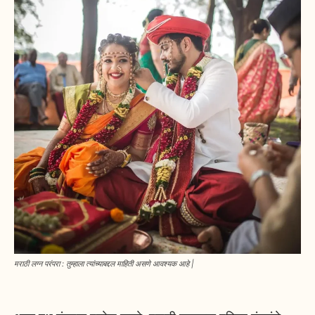
मराठी लग्न परंपरा : तुम्हाला त्यांच्याबद्दल माहिती असणे आवश्यक आहे |