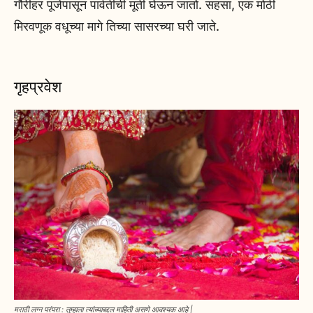
गौरीहर पूजेपासून पार्वतीची मूर्ती घेऊन जातो. सहसा, एक मोठी
मिरवणूक वधूच्या मागे तिच्या सासरच्या घरी जाते.
गृहप्रवेश
मराठी लग्न परंपरा : तुम्हाला त्यांच्याबद्दल माहिती असणे आवश्यक आहे |