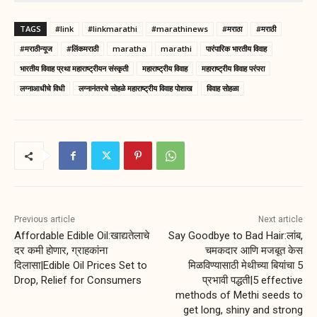
TAGS
#link
#linkmarathi
#marathinews
#मराठा
#मराठी
#मराठीन्यूज
#लिंकमराठी
maratha
marathi
पारंपारिक भारतीय विवाह
भारतीय विवाह प्रथा महाराष्ट्रीयन संस्कृती
महाराष्ट्रीय विवाह
महाराष्ट्रीय विवाह परंपरा
लग्नाआधीचे विधी
लग्नानंतरचे सोहळे महाराष्ट्रीय विवाह पोशाख
विवाह सोहळा
Previous article
Next article
Affordable Edible Oil:खाद्यतेलाचे
Say Goodbye to Bad Hair:लांब,
दर कमी होणार, ग्राहकांना
चमकदार आणि मजबूत केस
दिलासा|Edible Oil Prices Set to
मिळविण्यासाठी मेथीच्या बियांचा 5
Drop, Relief for Consumers
प्रभावी पद्धती|5 effective
methods of Methi seeds to
get long, shiny and strong