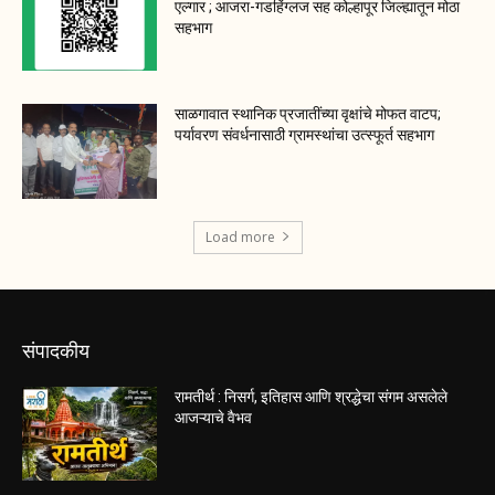
एल्गार ; आजरा-गडहिंग्लज सह कोल्हापूर जिल्ह्यातून मोठा
सहभाग
साळगावात स्थानिक प्रजातींच्या वृक्षांचे मोफत वाटप;
पर्यावरण संवर्धनासाठी ग्रामस्थांचा उत्स्फूर्त सहभाग
Load more
संपादकीय
रामतीर्थ : निसर्ग, इतिहास आणि श्रद्धेचा संगम असलेले
आजऱ्याचे वैभव