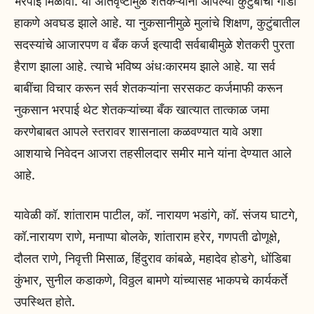
भरपाई मिळावी. या अतिवृष्टीमुळे शेतकऱ्यांना आपल्या कुटुंबाचा गाडा
हाकणे अवघड झाले आहे. या नुकसानीमुळे मुलांचे शिक्षण, कुटुंबातील
सदस्यांचे आजारपण व बँक कर्ज इत्यादी सर्वबाबीमुळे शेतकरी पुरता
हैराण झाला आहे. त्याचे भविष्य अंधःकारमय झाले आहे. या सर्व
बाबींचा विचार करून सर्व शेतकऱ्यांना सरसकट कर्जमाफी करून
नुकसान भरपाई थेट शेतकऱ्यांच्या बँक खात्यात तात्काळ जमा
करणेबाबत आपले स्तरावर शासनाला कळवण्यात यावे अशा
आशयाचे निवेदन आजरा तहसीलदार समीर माने यांना देण्यात आले
आहे.
यावेळी कॉ. शांताराम पाटील, कॉ. नारायण भडांगे, कॉ. संजय घाटगे,
कॉ.नारायण राणे, मनाप्पा बोलके, शांताराम हरेर, गणपती ढोणूक्षे,
दौलत राणे, निवृत्ती मिसाळ, हिंदुराव कांबळे, महादेव होडगे, धोंडिबा
कुंभार, सुनील कडाकणे, विठ्ठल बामणे यांच्यासह भाकपचे कार्यकर्ते
उपस्थित होते.