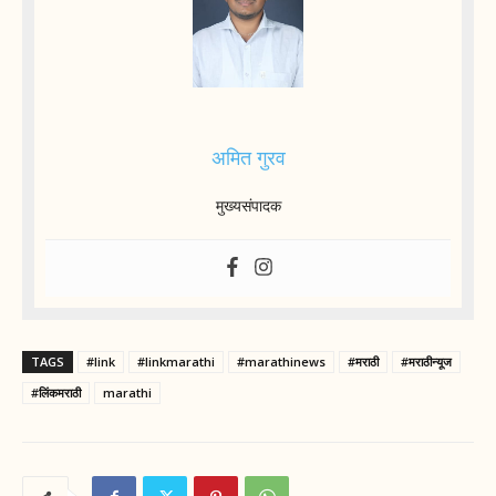
अमित गुरव
मुख्यसंपादक
TAGS
#link
#linkmarathi
#marathinews
#मराठी
#मराठीन्यूज
#लिंकमराठी
marathi