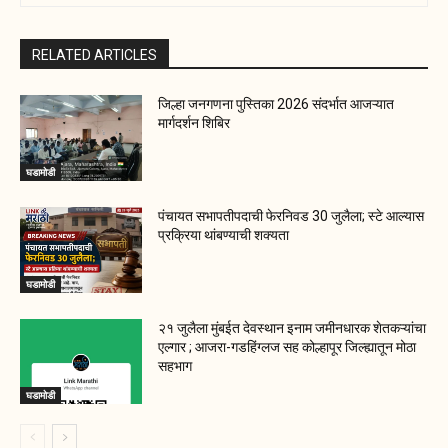
RELATED ARTICLES
जिल्हा जनगणना पुस्तिका 2026 संदर्भात आजऱ्यात
मार्गदर्शन शिबिर
घडामोडी
पंचायत सभापतीपदाची फेरनिवड 30 जुलैला; स्टे आल्यास
प्रक्रिया थांबण्याची शक्यता
घडामोडी
२१ जुलैला मुंबईत देवस्थान इनाम जमीनधारक शेतकऱ्यांचा
एल्गार ; आजरा-गडहिंग्लज सह कोल्हापूर जिल्ह्यातून मोठा
सहभाग
घडामोडी