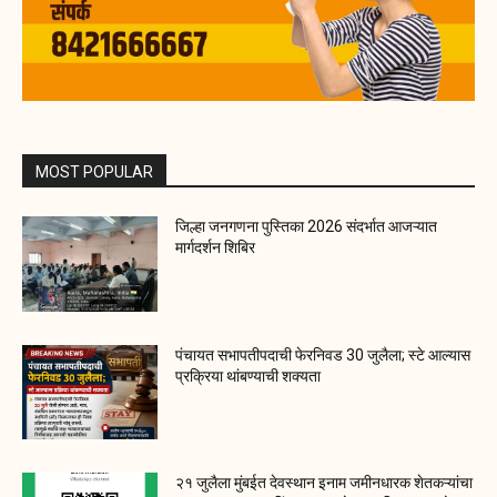
MOST POPULAR
जिल्हा जनगणना पुस्तिका 2026 संदर्भात आजऱ्यात
मार्गदर्शन शिबिर
पंचायत सभापतीपदाची फेरनिवड 30 जुलैला; स्टे आल्यास
प्रक्रिया थांबण्याची शक्यता
२१ जुलैला मुंबईत देवस्थान इनाम जमीनधारक शेतकऱ्यांचा