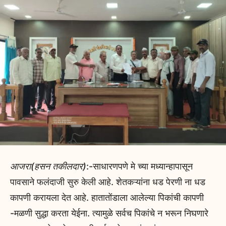
आजरा(हसन तकीलदार)
:-साधारणपणे मे च्या मध्यान्हापासून
पावसाने फलंदाजी सुरु केली आहे. शेतकऱ्यांना धड पेरणी ना धड
कापणी करायला देत आहे. हातातोंडाला आलेल्या पिकांची कापणी
-मळणी सुद्धा करता येईना. त्यामुळे सर्वच पिकांचे न भरून निघणारे