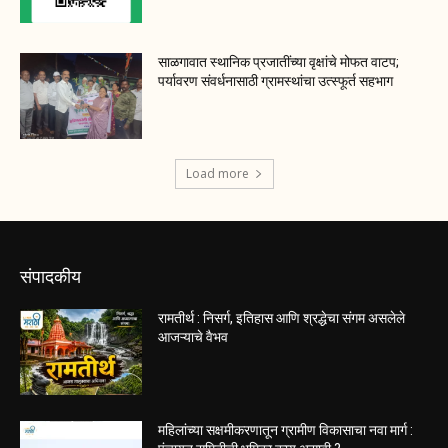
साळगावात स्थानिक प्रजातींच्या वृक्षांचे मोफत वाटप;
पर्यावरण संवर्धनासाठी ग्रामस्थांचा उत्स्फूर्त सहभाग
Load more
संपादकीय
रामतीर्थ : निसर्ग, इतिहास आणि श्रद्धेचा संगम असलेले
आजऱ्याचे वैभव
महिलांच्या सक्षमीकरणातून ग्रामीण विकासाचा नवा मार्ग :