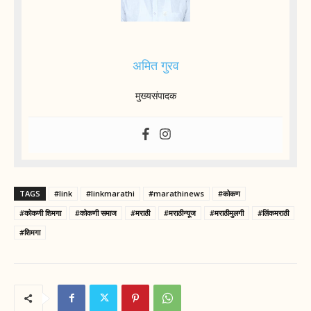
अमित गुरव
मुख्यसंपादक
TAGS
#link
#linkmarathi
#marathinews
#कोकण
#कोकणी शिमगा
#कोकणी समाज
#मराठी
#मराठीन्यूज
#मराठीमुलगी
#लिंकमराठी
#शिमगा