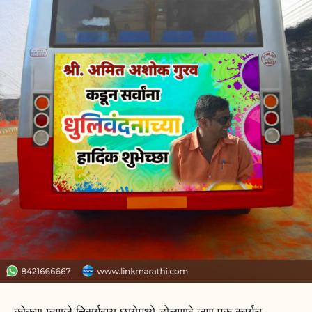
कोकण म्हणजे निसर्गरम्य छायेमध्ये डोलणारे जणू एक स्वर्गच..