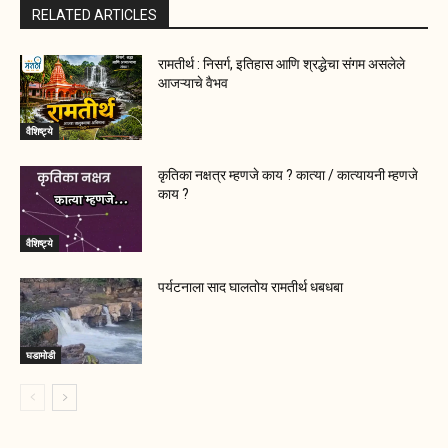
RELATED ARTICLES
रामतीर्थ : निसर्ग, इतिहास आणि श्रद्धेचा संगम असलेले
आजऱ्याचे वैभव
वैशिष्ट्ये
कृतिका नक्षत्र म्हणजे काय ? कात्या / कात्यायनी म्हणजे
काय ?
वैशिष्ट्ये
पर्यटनाला साद घालतोय रामतीर्थ धबधबा
घडामोडी