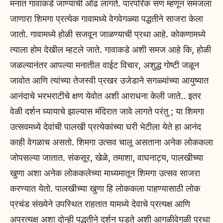
मनात गावाकडे जाण्याची ओढ लागते. पारंपरिक सण म्हणून समजला
जाणारा शिमगा प्रत्येक गावामध्ये वेगवेगळ्या पद्धतीने साजरा केला
जातो. गावामध्ये होळी सजवून जाळण्याची प्रथा आहे. कोकणामध्ये
त्याला होम देखील म्हटले जाते. गावाकडे अशी समज आहे कि, होळी
जळल्यानंतर आपल्या मनातील वाईट विचार, अशुद्ध गोष्टी जळून
जावोत आणि त्यांच्या तेजस्वी प्रखर उजेडाने सगळ्यांच्या आयुष्यात
आनंदाचे भरभराटीचे क्षण येवोत अशी आराधना केली जाते.. इतर
वेळी दर्शन घ्यायाचे झाल्यास मंदिरात जावे लागते परंतु ; या शिमगा
उत्सवमध्ये देवांची पालखी प्रत्येकांच्या घरी भेटीला येते हा आनंद
काही वेगळाच असतो. शिमगा उत्सव चालू असताना अनेक लोककला
जोपसल्या जातात. संकसूर, खेळे, तमाशा, वाघनाट्य, पालखीच्या
खुणा अशा अनेक लोककलेच्या माध्यमातून शिमगा उत्सव साजरा
करण्यात येतो. पालखीच्या खुणा हि लोककला पाहण्यासाठी लोक
प्रचंड संख्येने उपस्थित राहतात यामध्ये देवाचे प्रत्यक्ष आणि
अप्रत्यक्ष अशा दोन्ही पद्धतीने दर्शन घडते अशी आगळीवेगळी प्रथा