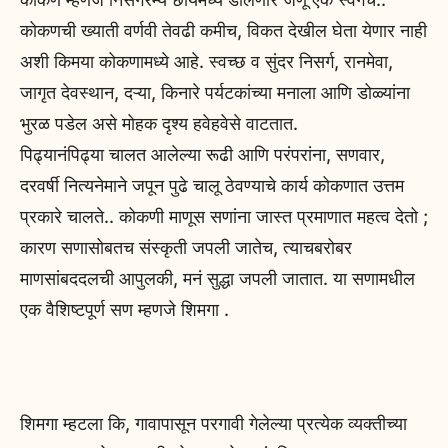
कोकणची ख्याती वर्णवी तेवढी कमीच, विकत देखील घेता येणार नाही
अशी किमया कोकणामध्ये आहे. स्वच्छ व सुंदर निसर्ग, रानमेवा,
जागृत देवस्थान, दऱ्या, किनारे पर्यटकांच्या मनाला आणि डोळ्यांना
भुरळ पडेल असे मोहक दृश्य हवेहवेसे वाटतात.
पिढ्यानंपिढ्या चालत आलेल्या रूढी आणि परंपरांना, सणवार,
दरवर्षी नित्यनेमाने जपून पुढे चालू ठेवण्याचे कार्य कोकणात उत्तम
प्रकारे चालते.. कोकणी माणूस सणांना जास्त प्रमाणात महत्व देतो ;
कारण सणासोबतच संस्कृती जपली जातेच, त्याचबरोबर
माणसांबददलची आपुलकी, मनं सुद्धा जपली जातात. या सणामधील
एक वैशिष्टपूर्ण सण म्हणजे शिमगा .
शिमगा म्हटला कि, गावापासून परगावी गेलेल्या प्रत्येक व्यक्तीच्या