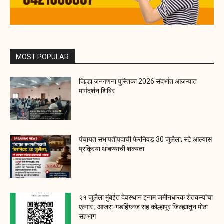
MOST POPULAR
जिल्हा जनगणना पुस्तिका 2026 संदर्भात आजऱ्यात
मार्गदर्शन शिबिर
पंचायत सभापतीपदाची फेरनिवड 30 जुलैला; स्टे आल्यास
प्रक्रिया थांबण्याची शक्यता
२१ जुलैला मुंबईत देवस्थान इनाम जमीनधारक शेतकऱ्यांचा
एल्गार ; आजरा-गडहिंग्लज सह कोल्हापूर जिल्ह्यातून मोठा
सहभाग