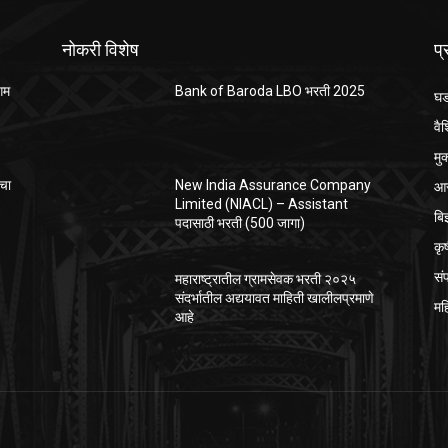
नोकरी विशेष
प
ंगम
Bank of Baroda LBO भरती 2025
घड
वैश
मु
आर
ाचा
New India Assurance Company
Limited (NIACL) – Assistant
बि
पदासाठी भरती (500 जागा)
कृ
सं
महाराष्ट्रातील ग्रामसेवक भरती २०२५
संदर्भातील अद्ययावत माहिती खालीलप्रमाणे
मह
आहे