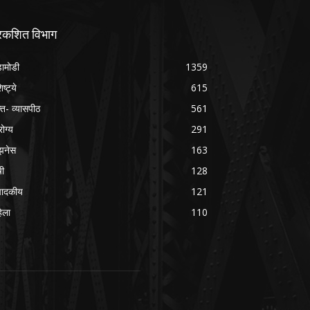
्रकशित विभाग
ामोडी
1359
िष्ट्ये
615
क्त- व्यासपीठ
561
ोग्य
291
झनेस
163
षी
128
पादकीय
121
िला
110