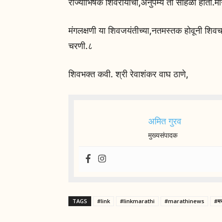
राज्याभिषेक शिवरायांचा,अनुपंम्य तो सोहळा होता.मा
मंगलक्षणी या शिवजयंतीच्या,नतमस्तक होवूनी शिवचर
चरणी.८
शिवभक्त कवी. श्री रेवाशंकर वाघ ठाणे,
अमित गुरव
मुख्यसंपादक
TAGS
#link
#linkmarathi
#marathinews
#मर