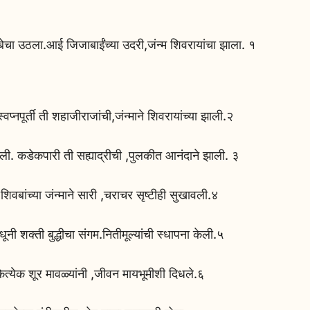
ंबेचा उठला.आई जिजाबाईंंच्या उदरी,जंन्म शिवरायांचा झाला. १
प्नपूर्ती ती शहाजीराजांची,जंन्माने शिवरायांच्या झाली.२
ी. कडेकपारी ती सह्याद्रीची ,पुलकीत‌ आनंदाने झाली. ३
.शिवबांच्या जंन्माने सारी ,चराचर सृष्टी‌ही सुखावली.४
ूनी शक्ती बुद्धीचा संगम.नितीमूल्यांची स्धापना केली.५
ित्येक शूर मावळ्यांनी ,जीवन मायभूमीशी दिधले.६