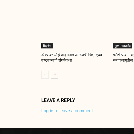
बिझनेस
मुक्त- व्यासपीठ
डोक्यावर ओझं अन् मनात जगण्याची जिद्द’: एका
गणेशोत्सव – श्र
कष्टकऱ्याची संघर्षगाथा
समाजजागृतीचा 
LEAVE A REPLY
Log in to leave a comment