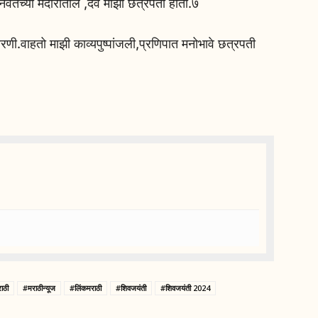
नवतेच्या मंदीरातील‌ ,देव माझा छत्रपती‌ होता.७
णी.वाहतो माझी काव्यपुष्पांजली,प्रणिपात मनोभावे छत्रपती
ाठी
#मराठीन्यूज
#लिंकमराठी
#शिवजयंती
#शिवजयंती 2024