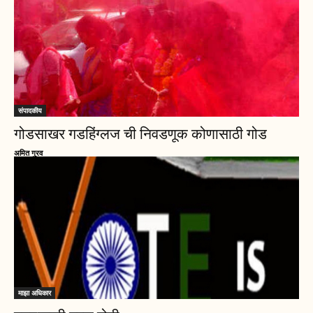
संपादकीय
गोडसाखर गडहिंग्लज ची निवडणूक कोणासाठी गोड
अमित गुरव
माझा अधिकार