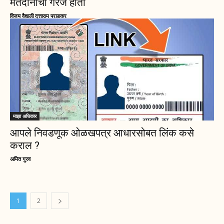
मतदानाची गरज होती
विजय वैशाली दत्ताराम पराडकर
माझा अधिकार
आपले निवडणूक ओळखपत्र आधारसोबत लिंक कसे
कराल ?
अमित गुरव
1
2