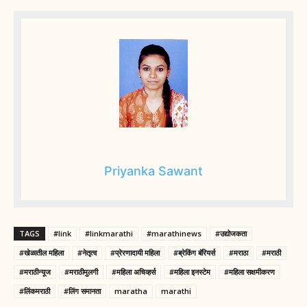
Priyanka Sawant
TAGS
#link
#linkmarathi
#marathinews
#उद्योजकता
#खेळातील महिला
#नेतृत्व
#प्रेरणादायी महिला
#ब्रेकिंग बॅरियर्स
#मराठा
#मराठी
#मराठीन्यूज
#मराठीमुलगी
#महिला अचिव्हर्स
#महिला इनस्टेम
#महिला सक्षमीकरण
#लिंकमराठी
#लिंग समानता
maratha
marathi