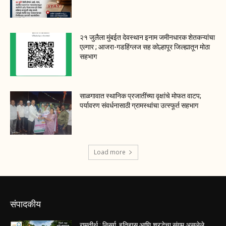
२१ जुलैला मुंबईत देवस्थान इनाम जमीनधारक शेतकऱ्यांचा
एल्गार ; आजरा-गडहिंग्लज सह कोल्हापूर जिल्ह्यातून मोठा
सहभाग
साळगावात स्थानिक प्रजातींच्या वृक्षांचे मोफत वाटप;
पर्यावरण संवर्धनासाठी ग्रामस्थांचा उत्स्फूर्त सहभाग
Load more
संपादकीय
रामतीर्थ : निसर्ग, इतिहास आणि श्रद्धेचा संगम असलेले