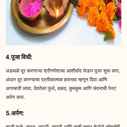
4.पूजा विधी:
अडथळे दूर करणाऱ्या श्रीगणेशाचा आशीर्वाद घेऊन पूजा सुरू करा.
अंधार दूर करण्याचा प्रतीकात्मक हावभाव म्हणून दिवा आणि
अगरबत्ती लावा. देवतेला फुले, हळद, कुमकुम आणि चंदनाची पेस्ट
अर्पण करा.
5.अर्पण:
ताजी फळे, नारळ, सुपारी, सुपारी आणि तुम्ही तयार केलेले कोणतेही