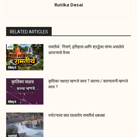
Rutika Desai
RELATED ARTICLES
रामतीर्थ : निसर्ग, इतिहास आणि श्रद्धेचा संगम असलेले
आजऱ्याचे वैभव
वैशिष्ट्ये
कृतिका नक्षत्र म्हणजे काय ? कात्या / कात्यायनी म्हणजे
काय ?
वैशिष्ट्ये
पर्यटनाला साद घालतोय रामतीर्थ धबधबा
घडामोडी