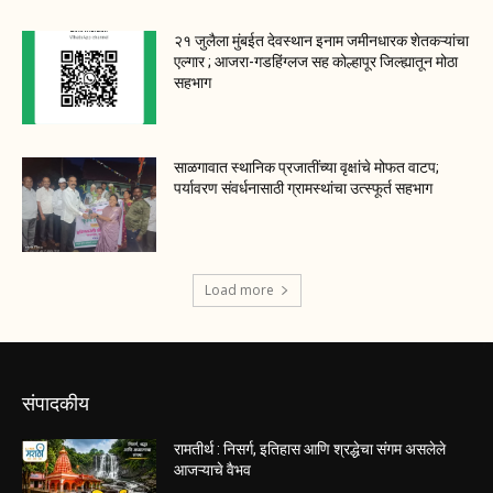
२१ जुलैला मुंबईत देवस्थान इनाम जमीनधारक शेतकऱ्यांचा
एल्गार ; आजरा-गडहिंग्लज सह कोल्हापूर जिल्ह्यातून मोठा
सहभाग
साळगावात स्थानिक प्रजातींच्या वृक्षांचे मोफत वाटप;
पर्यावरण संवर्धनासाठी ग्रामस्थांचा उत्स्फूर्त सहभाग
Load more
संपादकीय
रामतीर्थ : निसर्ग, इतिहास आणि श्रद्धेचा संगम असलेले
आजऱ्याचे वैभव