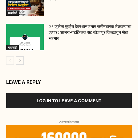
घडामोडी
२१ जुलैला मुंबईत देवस्थान इनाम जमीनधारक शेतकऱ्यांचा
एल्गार ; आजरा-गडहिंग्लज सह कोल्हापूर जिल्ह्यातून मोठा
सहभाग
घडामोडी
LEAVE A REPLY
LOG IN TO LEAVE A COMMENT
- Advertisment -