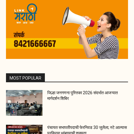
MOST POPULAR
जिल्हा जनगणना पुस्तिका 2026 संदर्भात आजऱ्यात
मार्गदर्शन शिबिर
पंचायत सभापतीपदाची फेरनिवड 30 जुलैला; स्टे आल्यास
प्रक्रिया थांबण्याची शक्यता