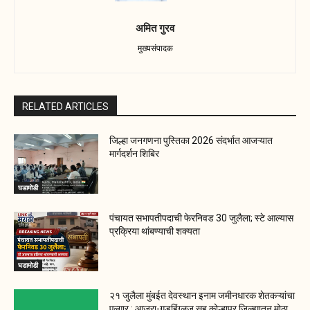
अमित गुरव
मुख्यसंपादक
RELATED ARTICLES
जिल्हा जनगणना पुस्तिका 2026 संदर्भात आजऱ्यात
मार्गदर्शन शिबिर
घडामोडी
पंचायत सभापतीपदाची फेरनिवड 30 जुलैला; स्टे आल्यास
प्रक्रिया थांबण्याची शक्यता
घडामोडी
२१ जुलैला मुंबईत देवस्थान इनाम जमीनधारक शेतकऱ्यांचा
एल्गार ; आजरा-गडहिंग्लज सह कोल्हापूर जिल्ह्यातून मोठा