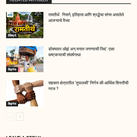
रामतीर्थ : निसर्ग, इतिहास आणि श्रद्धेचा संगम असलेले
आजऱ्याचे वैभव
वैशिष्ट्ये
डोक्यावर ओझं अन् मनात जगण्याची जिद्द’: एका
कष्टकऱ्याची संघर्षगाथा
बिझनेस
सहकार क्षेत्रातील ‘तुफलकी’ निर्णय की आर्थिक शिस्तीची
गरज ?
बिझनेस