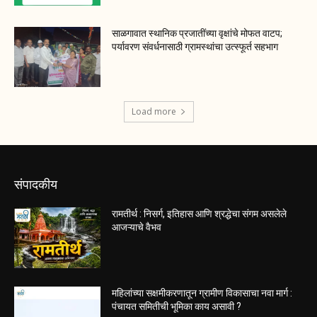
साळगावात स्थानिक प्रजातींच्या वृक्षांचे मोफत वाटप;
पर्यावरण संवर्धनासाठी ग्रामस्थांचा उत्स्फूर्त सहभाग
Load more
संपादकीय
रामतीर्थ : निसर्ग, इतिहास आणि श्रद्धेचा संगम असलेले
आजऱ्याचे वैभव
महिलांच्या सक्षमीकरणातून ग्रामीण विकासाचा नवा मार्ग :
पंचायत समितीची भूमिका काय असावी ?