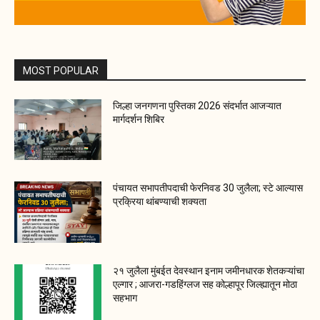
MOST POPULAR
जिल्हा जनगणना पुस्तिका 2026 संदर्भात आजऱ्यात
मार्गदर्शन शिबिर
पंचायत सभापतीपदाची फेरनिवड 30 जुलैला; स्टे आल्यास
प्रक्रिया थांबण्याची शक्यता
२१ जुलैला मुंबईत देवस्थान इनाम जमीनधारक शेतकऱ्यांचा
एल्गार ; आजरा-गडहिंग्लज सह कोल्हापूर जिल्ह्यातून मोठा
सहभाग