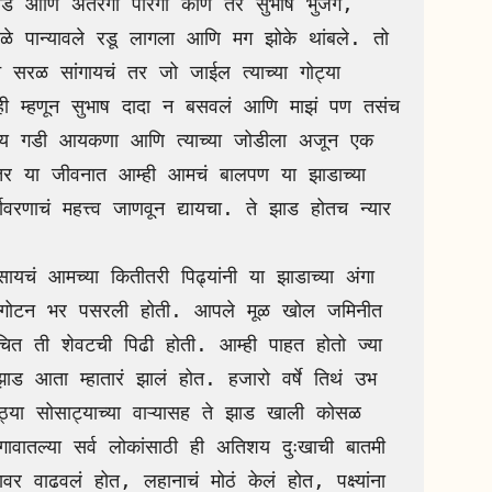
ंड आणि अतरंगी पोरगा कोण तर सुभाष भुजंग, 
ळे पान्यावले रडू लागला आणि मग झोके थांबले. तो 
ळ सांगायचं तर जो जाईल त्याच्या गोट्या 
 म्हणून सुभाष दादा न बसवलं आणि माझं पण तसंच 
य गडी आयकणा आणि त्याच्या जोडीला अजून एक 
 या जीवनात आम्ही आमचं बालपण या झाडाच्या 
णाचं महत्त्व जाणवून द्यायचा. ते झाड होतच न्यार 
दी गोटन भर पसरली होती. आपले मूळ खोल जमिनीत 
त ती शेवटची पिढी होती. आम्ही पाहत होतो ज्या 
ड आता म्हातारं झालं होत. हजारो वर्षे तिथं उभ 
्या सोसाट्याच्या वाऱ्यासह ते झाड खाली कोसळ 
ावातल्या सर्व लोकांसाठी ही अतिशय दुःखाची बातमी 
र वाढवलं होत, लहानाचं मोठं केलं होत, पक्ष्यांना 