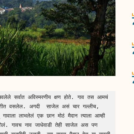
ा कुशीत वसलेल. अगदी  साजेल असं चार गल्लीच, 
ावाला लाभलेलं एक छान मोठं मैदान त्याला आम्ही 
ेलं. गावच नाव जाधेवाडी तेही साजेल अस पण 