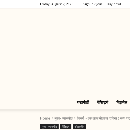
Friday, August 7, 2026
Sign in / Join
Buy now!
घडामोडी
वैशिष्ट्ये
बिझनेस
Home
मुक्त- व्यासपीठ
निसर्ग :- एक लाख मोलाचा दागिना ( सत्य घ
मुक्त- व्यासपीठ
वैशिष्ट्ये
संपादकीय