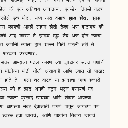
ची बातमीही नव्हती. त्या गावच मैदान हेच या गावची 
 पाहिलं की एक अतिशय आवाढव्य, एकडे- तिकडे वळण 
उभारलेले एक मोठ, भव्य अस वडाच झाड होत. झाड 
माण व्हायची आम्ही लहान होतो तेव्हा अस वाटायचं की 
्ती आहे कारण ते झाडच खूप रुंद अस होत त्याचा 
ा जणांनी त्याला हात धरून मिठी मारली तरी ते 
 थरकाप उडवणार.

 मोठीच्या मोठी धोली असायची आणि त्यात ती पाखर 
 होते ते. मला तर वाटतं या झाडाचा जन्म हजारो 
मा आल्या की हे झाड अगदी नटून थटून बसायचं मग 
च्या त्याला प्रसाद द्यायच्या आणि सोबत आपल्या 
्या आपल्या नवर देवासाठी मागणं मागून जायच्या पण 
वच्छ हवा द्यायचं, आणि पक्ष्यांना निवारा द्यायचं 