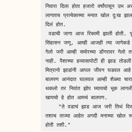
निवारा दिला होता हजारो वर्षांपासून उभ
लागताच प्रत्येकाच्या मनात खोल दुःख झाल
दिलं होत.

 वडाची जागा आज रिकामी झाली होती. पूर्ण गोटन आता मोकळा दिसू लागला अगदी राजा विना 
सिंहासन जणू. आम्ही आजही त्या जागेकडे ब
गेलो जरी आम्ही समोरच्या डोंगरावर गेल
नाही. पैशाच्या हव्यासापोटी ही झाड तोड
मित्रानो झाडांनी आपल जीवन घडवल आहे. ज
बालपण आनंदात घालवल आम्ही शेळ्या चाराय
थकलो तर निवांत झोप घ्यायचो भूक लागल
खायचो हे होत आमचं बालपण.

    "ते वडाचं झाड आज जरी तिथं दिसत नसलं तरी त्याच्या आठवणी आजही आमच्या मनात 
तशाच ताज्या आहेत अगदी मनाच्या खोल रु
होती तशी."