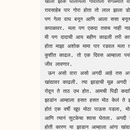
खाली झोके घालायला गावातला सगळ्यात वा
रावसाहेब पार गोरा होता तो लाल झाला डो
पण गेला वाघ बनून आणि आला ससा बनून सर
कपाळावर. मला पण एकदा तसच नाही नाही
मी पण दादाची आय बहीण काढली तरी का
होता माझा अशोक मामा पार रडवल मला तर
कुशीत काढल. तो एक दिवस आम्हाला पर्यावर
जीव लावणार.

 ऊन असो वारा असो अगदी आहे तस असायचं आमच्या कितीतरी पिढ्यांनी या झाडाच्या अंगा 
खांद्यावर काढली. त्या झाडाची मूळ अग
रोवून ते ताठ उभ होत. आमची पिढी कदाचि
झाडांन आम्हाला हसत हसत मोठ केलं ते झा
होतं एक वर्षी खूप मोठा पाऊस पडला, मोठ
आणि त्यानं सुटकेचा श्वास घेतला. अगदी ग
होती कारण या झाडान आम्हाला आंगा खांद्याव