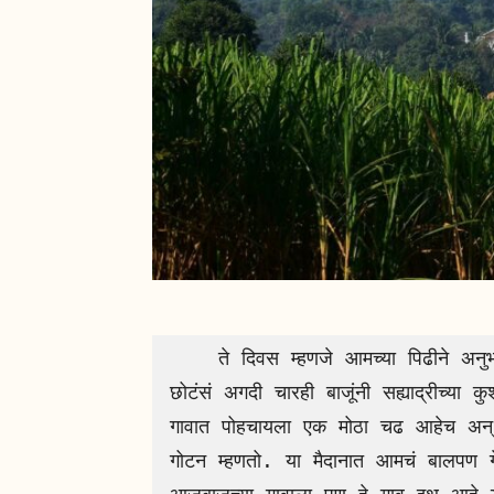
    ते दिवस म्हणजे आमच्या पिढीने अनुभवलेले सर्वात अविस्मरणीय क्षण होते. गाव तस आमचं 
छोटंसं अगदी चारही बाजूंनी सह्याद्रीच्य
गावात पोहचायला एक मोठा चढ आहेच अन् ग
गोटन म्हणतो. या मैदानात आमचं बालपण ग