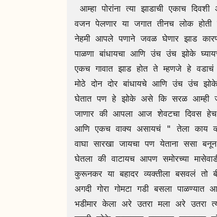
 आम्हा पोरांना त्या झाडाची एकाच दिवशी आठवण यायची नागपंचमी दिवशी कारण आम्हा साऱ्यांच 
वजन पेलणार या जगात तीनच लोक होती ए
नेहमी आपले पणाने जवळ घेणार झाड कारण य
पाळणा बांधायचा आणि उंच उंच झोके घ्याय
एकच गावात झाड होत ते म्हणजे हे वडाचं
मोठे दोन दोर बांधायचे आणि उंच उंच झोक
घेतात पण हे झोके असे कि सरळ आम्ही 
जाणार की आपला आज शेवटचा दिवस हेच क
आणि एकच वाक्य असायचं " तेला काय व्
वाघा सारखा जायचा पण येताना ससा बनू
घेतला की वाटायच आपण समोरच्या मासेवा
कुरूनकर या बहादर व्यक्तीला बसवलं तो 
अगदी गोरा गोमटा गडी बसला पाळण्यात आण
भडीमार केला अरे उतरा मला अरे उतरा त्