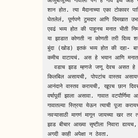
आजुबाजूच्या गावाला पण हे गाव इथ आहे या
शान होत. त्या मैदानाच्या एका टोकावर
घेतलेलं, पूर्णपणे टुमदार आणि दिमखात 
एवढं भव्य होत की पाहूनच मनात भीती निर्
या झाडात कोणती ना कोणती तरी दिव्य शक
बुंदा (खोड) इतकं भव्य होत की दहा- बार
कमीच वाटायचं. अस हे भयान आणि मनात
  वडाच झाड म्हणजे जणू देवच असत हे मात्र आम्हाला पटल कारण त्या झाडावर सतत पक्षांची 
किलबिल असायची, पोपटांच वास्तव असायचं
आनंदाने वास्तव करायची, खूपच छान दिवस
वर्षापूर्वी झाला असावा. गावात वटपौर्णि
गावातल्या स्त्रिया येऊन त्याची पूजा कराय
नवऱ्यासाठी मागणं मागून जायच्या खर तर त
झाड बीचार आख्या सृष्टीला निवारा द्यायच, स्
अगदी काही अपेक्षा न ठेवता.
