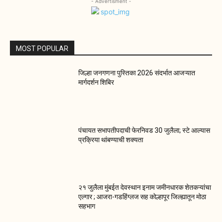
- Advertisment -
MOST POPULAR
जिल्हा जनगणना पुस्तिका 2026 संदर्भात आजऱ्यात
मार्गदर्शन शिबिर
पंचायत सभापतीपदाची फेरनिवड 30 जुलैला; स्टे आल्यास
प्रक्रिया थांबण्याची शक्यता
२१ जुलैला मुंबईत देवस्थान इनाम जमीनधारक शेतकऱ्यांचा
एल्गार ; आजरा-गडहिंग्लज सह कोल्हापूर जिल्ह्यातून मोठा
सहभाग