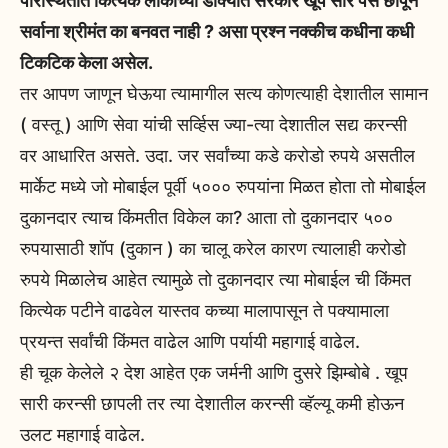
परिस्थितीत कित्येक लोकांच्या डोक्यात सरकार खूप सारे पैसे छापून
सर्वाना श्रीमंत का बनवत नाही ? असा प्रश्न नक्कीच कधीना कधी
टिकटिक केला असेल.
तर आपण जाणून घेऊया त्यामागील सत्य कोणत्याही देशातील सामान
( वस्तू ) आणि सेवा यांची सर्व्हिस ज्या-त्या देशातील सद्य करन्सी
वर आधारित असते. उदा. जर सर्वांच्या कडे करोडो रुपये असतील
मार्केट मध्ये जो मोबाईल पूर्वी ५००० रुपयांना मिळत होता तो मोबाईल
दुकानदार त्याच किंमतीत विकेल का? आता तो दुकानदार ५००
रुपयासाठी शॉप (दुकान ) का चालू करेल कारण त्यालाही करोडो
रुपये मिळालेच आहेत त्यामुळे तो दुकानदार त्या मोबाईल ची किंमत
कित्येक पटीने वाढवेल यास्तव कच्या मालापासून ते पक्यामाला
प्रयन्त सर्वांची किंमत वाढेल आणि पर्यायी महागाई वाढेल.
ही चूक केलेले २ देश आहेत एक जर्मनी आणि दुसरे झिम्बोबे . खूप
सारी करन्सी छापली तर त्या देशातील करन्सी व्हॅल्यू कमी होऊन
उलट महागाई वाढेल.