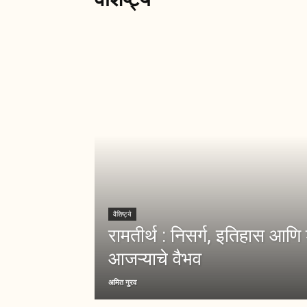
वैशिष्ट्ये
रामतीर्थ : निसर्ग, इतिहास आणि 
आजऱ्याचे वैभव
अमित गुरव