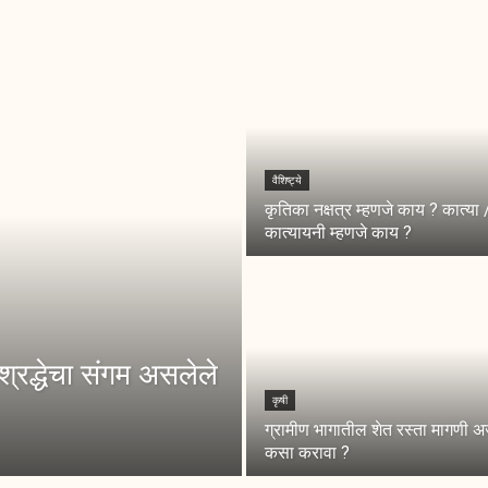
वैशिष्ट्ये
कृतिका नक्षत्र म्हणजे काय ? कात्या 
कात्यायनी म्हणजे काय ?
श्रद्धेचा संगम असलेले
कृषी
ग्रामीण भागातील शेत रस्ता मागणी अर
कसा करावा ?