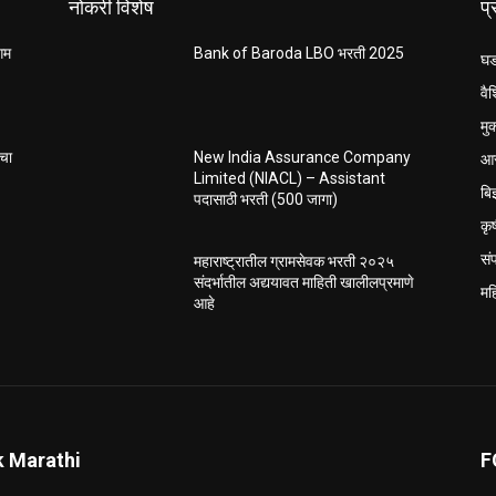
नोकरी विशेष
प
ंगम
Bank of Baroda LBO भरती 2025
घड
वैश
मु
आर
ाचा
New India Assurance Company
Limited (NIACL) – Assistant
बि
पदासाठी भरती (500 जागा)
कृ
सं
महाराष्ट्रातील ग्रामसेवक भरती २०२५
संदर्भातील अद्ययावत माहिती खालीलप्रमाणे
मह
आहे
k Marathi
F