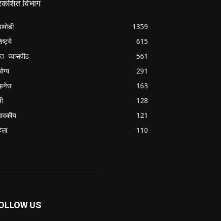
्रकशित विभाग
ामोडी
1359
िष्ट्ये
615
क्त- व्यासपीठ
561
ोग्य
291
झनेस
163
षी
128
पादकीय
121
िला
110
OLLOW US