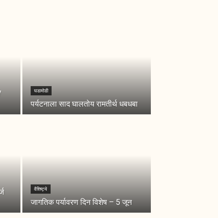
घडामोडी
/
पर्यटनाला साद घालतोय रामतीर्थ धबधबा
वैशिष्ट्ये
्ज
जागतिक पर्यावरण दिन विशेष – 5 जून