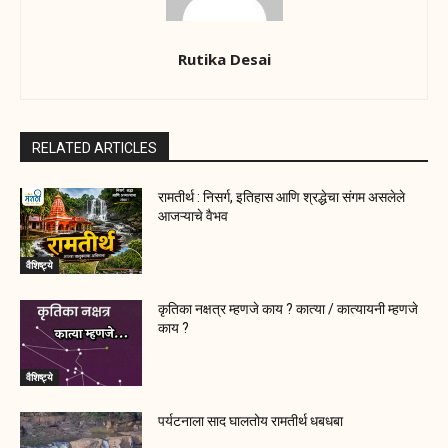
Rutika Desai
RELATED ARTICLES
रामतीर्थ : निसर्ग, इतिहास आणि श्रद्धेचा संगम असलेले
आजऱ्याचे वैभव
वैशिष्ट्ये
कृतिका नक्षत्र म्हणजे काय ? कात्या / कात्यायनी म्हणजे
काय ?
वैशिष्ट्ये
पर्यटनाला साद घालतोय रामतीर्थ धबधबा