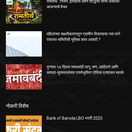
रामतीर्थ : निसर्ग, इतिहास आणि श्रद्धेचा संगम असलेले
आजऱ्याचे वैभव
महिलांच्या सक्षमीकरणातून ग्रामीण विकासाचा नवा मार्ग :
पंचायत समितीची भूमिका काय असावी ?
पुण्यात १४ दिवस जमावबंदी लागू; सण, आंदोलने आणि
कायदा-सुव्यवस्थेच्या पार्श्वभूमीवर पोलिस प्रशासन सतर्क
नोकरी विशेष
Bank of Baroda LBO भरती 2025