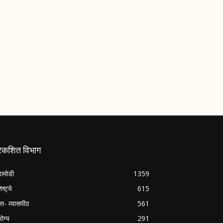
्रकशित विभाग
ामोडी
1359
िष्ट्ये
615
क्त- व्यासपीठ
561
ोग्य
291