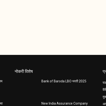
नोकरी विशेष
प
ंगम
Bank of Baroda LBO भरती 2025
घड
वैश
मु
आर
ाचा
New India Assurance Company