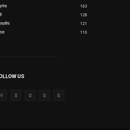
झनेस
163
षी
128
पादकीय
121
िला
110
OLLOW US