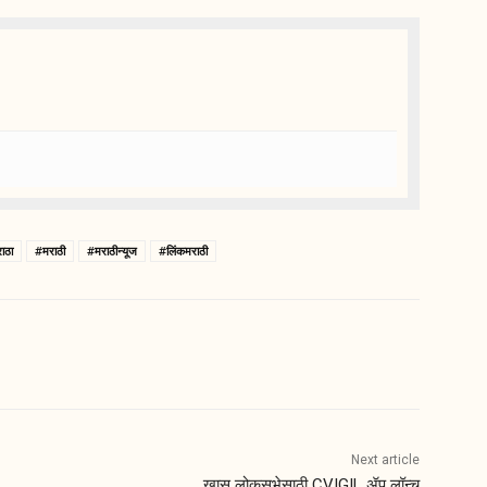
ाठा
#मराठी
#मराठीन्यूज
#लिंकमराठी
Next article
खास लोकसभेसाठी CVIGIL ॲप लॉन्च