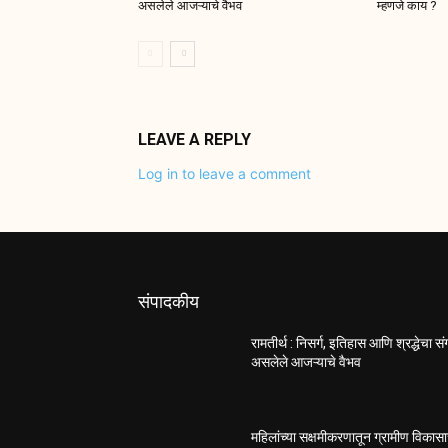
असलेले आजऱ्याचे वैभव
म्हणजे काय ?
LEAVE A REPLY
Log in to leave a comment
संपादकीय
रामतीर्थ : निसर्ग, इतिहास आणि श्रद्धेचा स
असलेले आजऱ्याचे वैभव
महिलांच्या सक्षमीकरणातून ग्रामीण विकास