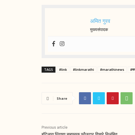
अमित गुरव
मुख्यसंपादक
TAGS
#link
#linkmarathi
#marathinews
#मर
Share
Previous article
हॉटेलात धिंगाणा सहाय्यक फौजदार विचारे निलंबित