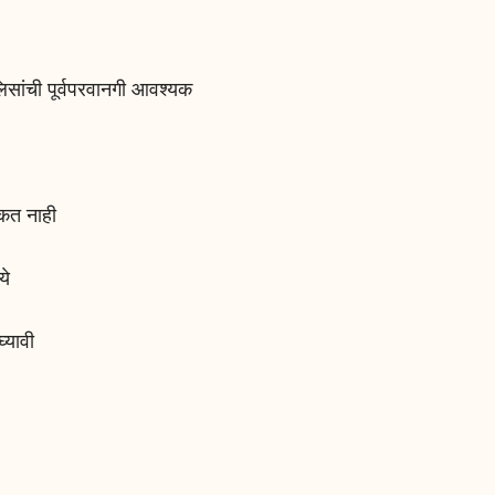
िसांची पूर्वपरवानगी आवश्यक
शकत नाही
ये
्यावी