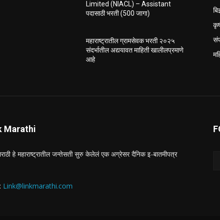
Limited (NIACL) – Assistant
बि
पदासाठी भरती (500 जागा)
कृ
सं
महाराष्ट्रातील ग्रामसेवक भरती २०२५
संदर्भातील अद्ययावत माहिती खालीलप्रमाणे
मह
आहे
k Marathi
F
राठी हे महाराष्ट्रातील जन्तेसती सुरु केलेलं एक अग्रेसर दैनिक इ-बातमीपत्र
 :
Link@linkmarathi.com