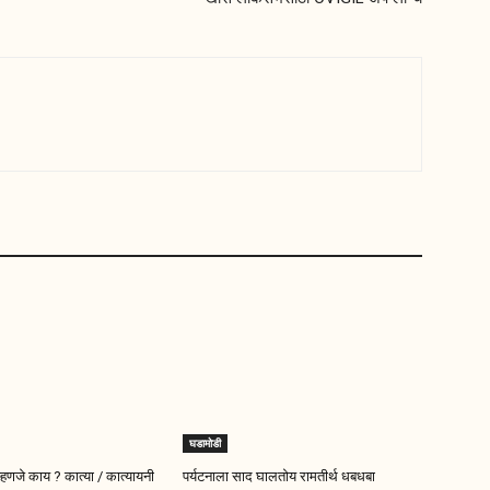
घडामोडी
म्हणजे काय ? कात्या / कात्यायनी
पर्यटनाला साद घालतोय रामतीर्थ धबधबा